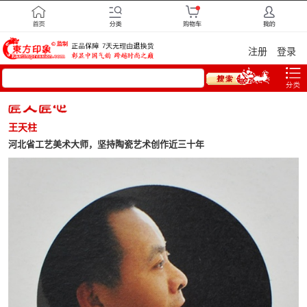
注册
登录
王天柱
河北省工艺美术大师，坚持陶瓷艺术创作近三十年