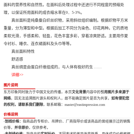
面料的营养性和自然性。在面料后处理过程中还进行不同程度的预缩处
理，以保证所用面料的成衣缩水率在0．5-3%。
真丝面料是纯桑蚕白织丝织物，采用斜纹组织编制。根据织物平方米
重量，分为薄型和中型。根据后加工不同分为染色、印花两种。它的质地
柔软光滑，手感柔和、轻盈，花色丰富多彩，穿着凉爽舒适。主要用作夏
令衬衫、睡衣、连衣裙面料及头巾等等。
真丝面料特性
舒适感
真丝绸是由蛋白纤维组成的，与人体有极好的生 ……
详细>>
图片说明
东方印象同时致力于中国文化的传播，本页
文化背景
内容中的
引用图片多来源于
网络
，因无法追溯图片源头和权利人，故不能确定图片是否为共享，
如有侵犯您
的权利，请联系我们删除
，联系邮箱：master@eastimpression.com
价格说明
·划线价格：
指商品的专柜价、吊牌价、厂商指导价或该商品的曾经展示过的销售
价等，
并非原价
，仅供参考。