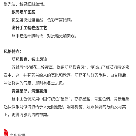
整光洁，触感细腻丝滑。
数码喷印图案
花型层次过渡自然，色彩丰富饱满。
密针手工精卷边工艺
丝巾卷边细腻精致，对接缝更加美观。
风格特点：
芍药殿春，名士风流
苏轼写“多谢花工怜寂寞，尚留芍药殿春风”，便道出了红英凋零的寂
寞中，这一抹芬芳带给人的宽慰和欣喜。芍药不与群芳争胜，自甘殿后，
冲淡豁达的气度，却别有名士之风。
青蓝星郎，清雅高洁
丝巾主色调采用中国传统色“星郎”，亦称星蓝，青蓝色调，背景连绵
起伏似银河似海浪给予人无限遐想，婀娜旖旎、娇媚多姿的芍药反衬其
上，更得清雅高洁的神韵。