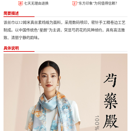
七天无理由退换
“东方印象”为何值得信赖？
简要描述
该丝巾以12姆米真丝素绉缎为面料，采用数码喷印，密针手工精卷边工艺
制成。以中国传统色“星朗”为主调，突显芍药花的风神绰约，具有高洁雅
致、清丽宁静的韵味。
具体说明