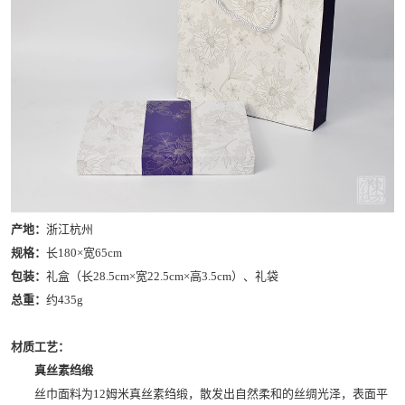
产地：
浙江杭州
规格：
长180×宽65cm
包装：
礼盒（长28.5cm×宽22.5cm×高3.5cm）、礼袋
总重：
约435g
材质工艺：
真丝素绉缎
丝巾面料为12姆米真丝素绉缎，散发出自然柔和的丝绸光泽，表面平