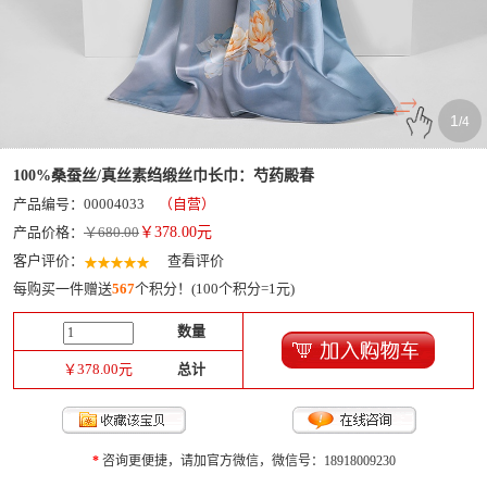
1
/
4
100%桑蚕丝/真丝素绉缎丝巾长巾：芍药殿春
产品编号：00004033
（自营）
产品价格：
￥680.00
￥
378.00
元
客户评价：
查看评价
每购买一件赠送
567
个积分！(100个积分=1元)
数量
￥
378.00
元
总计
*
咨询更便捷，请加官方微信，微信号：18918009230