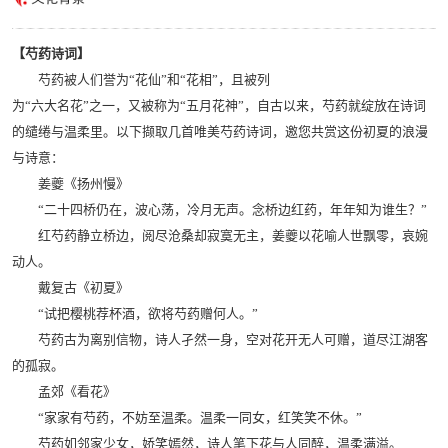
【芍药诗词】
芍药被人们誉为“花仙”和“花相”，且被列
为“六大名花”之一，又被称为“五月花神”，自古以来，芍药就绽放在诗词
的缱绻与温柔里。以下撷取几首唯美芍药诗词，邀您共赏这份初夏的浪漫
与诗意：
姜夔《扬州慢》
“二十四桥仍在，波心荡，冷月无声。念桥边红药，年年知为谁生？”
红芍药静立桥边，阅尽沧桑却寂寞无主，姜夔以花喻人世飘零，哀婉
动人。
戴复古《初夏》
“试把樱桃荐杯酒，欲将芍药赠何人。”
芍药古为离别信物，诗人孑然一身，空对花开无人可赠，道尽江湖客
的孤寂。
孟郊《看花》
“家家有芍药，不妨至温柔。温柔一同女，红笑笑不休。”
芍药如邻家少女，娇笑嫣然，诗人笔下花与人同醉，温柔满溢。