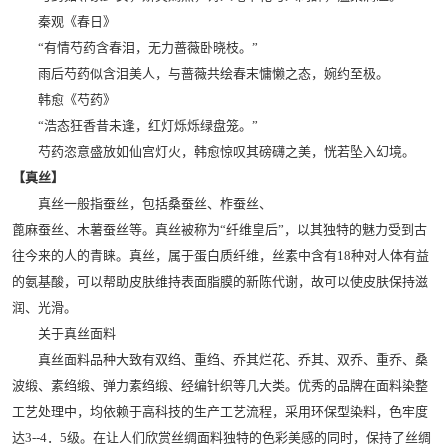
秦观《春日》
“有情芍药含春泪，无力蔷薇卧晓枝。”
雨后芍药似含泪美人，与蔷薇共绘春末慵懒之态，婉约至极。
韩愈《芍药》
“浩态狂香昔未逢，红灯烁烁绿盘笼。”
芍药恣意盛放如仙宫灯火，韩愈惊叹其磅礴之美，恍若坠入幻境。
【真丝】
真丝一般指蚕丝，包括桑蚕丝、柞蚕丝、
蓖麻蚕丝、木薯蚕丝等。真丝被称为“纤维皇后”，以其独特的魅力受到古
往今来的人的青睐。真丝，属于蛋白质纤维，丝素中含有18种对人体有益
的氨基酸，可以帮助皮肤维持表面脂膜的新陈代谢，故可以使皮肤保持滋
润、光滑。
关于真丝面料
真丝面料品种大致有双绉、重绉、乔其烂花、乔其、双乔、重乔、桑
波缎、素绉缎、弹力素绉缎、经编针织等几大类。优秀的品牌在面料染整
工艺处理中，均依赖于高科技的生产工艺流程，采用环保型染料，色牢度
达3--4．5级。在让人们欣赏丝绸面料独特的色彩美感的同时，保持了丝绸