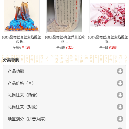
100%桑蚕丝真丝素绉缎丝
100%桑蚕丝/真丝乔其长款
100%桑蚕丝/真丝素绉缎丝
巾长…
丝…
巾…
￥660
￥426
￥520
￥325
￥412
￥268
分类导航
产品功能
click to expand contents
产品价格（￥）
click to expand contents
礼尚往来（场合）
click to expand contents
礼尚往来（对象）
click to expand contents
地区划分（拼音为序）
click to expand contents