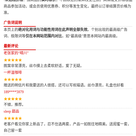
·未划线价格
：指商品的
实时标价
，不因表述的差异改变性质。具体成交价格根据
商品参加活动，或会员使用优惠券、积分等发生变化，最终以订单结算页价格为
准。
广告词说明
本页上的
绝对化用词与功能性用词在此声明全部失效
。个别出现的最高级广告
词、极限词等
仅在本网站范围内对比
，如“最高级”意思本网站内最高级。
最新评论
老张家的“晴川”
图案非常漂亮，丝巾摸上去柔软舒适，爱了无疑。
一杯温咖啡
赠送的明信片和我要送的人很搭，还可以写祝福语。丝巾漂亮，礼盒也好看
189****5979
不错，推荐。
sleep 甜品
老客户看见你家上新品了，忍不住选两套，产品一如既往地精美。送闺蜜一套，
自己留一套