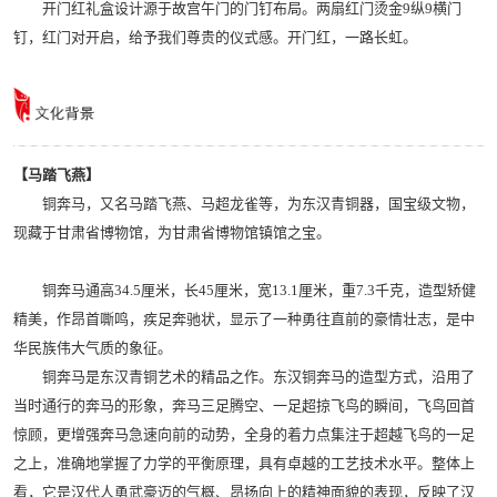
开门红礼盒设计源于故宫午门的门钉布局。两扇红门烫金9纵9横门
钉，红门对开启，给予我们尊贵的仪式感。开门红，一路长虹。
【马踏飞燕】
铜奔马，又名马踏飞燕、马超龙雀等，为东汉青铜器，国宝级文物，
现藏于甘肃省博物馆，为甘肃省博物馆镇馆之宝。
铜奔马通高34.5厘米，长45厘米，宽13.1厘米，重7.3千克，造型矫健
精美，作昂首嘶鸣，疾足奔驰状，显示了一种勇往直前的豪情壮志，是中
华民族伟大气质的象征。
铜奔马是东汉青铜艺术的精品之作。东汉铜奔马的造型方式，沿用了
当时通行的奔马的形象，奔马三足腾空、一足超掠飞鸟的瞬间，飞鸟回首
惊顾，更增强奔马急速向前的动势，全身的着力点集注于超越飞鸟的一足
之上，准确地掌握了力学的平衡原理，具有卓越的工艺技术水平。整体上
看，它是汉代人勇武豪迈的气概、昂扬向上的精神面貌的表现，反映了汉