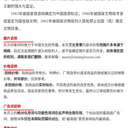
王朝的强大与富足。
1983年被国家旅游局确定为中国旅游标志；1986年被国家文物局专家
组鉴定为国宝级文物；2002年被国家文物局列入首批禁止出国（境）展览
文物目录。
图片说明
东方印象同时致力于中国文化的传播，本页
文化背景
内容中的
引用图片多来源于
网络
，因无法追溯图片源头和权利人，故不能确定图片是否为共享，
如有侵犯您
的权利，请联系我们删除
，联系邮箱：master@eastimpression.com
价格说明
·划线价格：
指商品的专柜价、吊牌价、厂商指导价或该商品的曾经展示过的销售
价等，
并非原价
，仅供参考。
·未划线价格
：指商品的
实时标价
，不因表述的差异改变性质。具体成交价格根据
商品参加活动，或会员使用优惠券、积分等发生变化，最终以订单结算页价格为
准。
广告词说明
本页上的
绝对化用词与功能性用词在此声明全部失效
。个别出现的最高级广告
词、极限词等
仅在本网站范围内对比
，如“最高级”意思本网站内最高级。