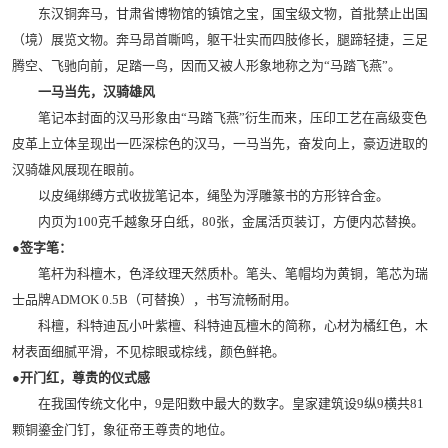
东汉铜奔马，甘肃省博物馆的镇馆之宝，国宝级文物，首批禁止出国
（境）展览文物。奔马昂首嘶鸣，躯干壮实而四肢修长，腿蹄轻捷，三足
腾空、飞驰向前，足踏一鸟，因而又被人形象地称之为“马踏飞燕”。
一马当先，汉骑雄风
笔记本封面的汉马形象由“马踏飞燕”衍生而来，压印工艺在高级变色
皮革上立体呈现出一匹深棕色的汉马，一马当先，奋发向上，豪迈进取的
汉骑雄风展现在眼前。
以皮绳绑缚方式收拢笔记本，绳坠为浮雕篆书的方形锌合金。
内页为100克千越象牙白纸，80张，金属活页装订，方便内芯替换。
●签字笔：
笔杆为科檀木，色泽纹理天然质朴。笔头、笔帽均为黄铜，笔芯为瑞
士品牌ADMOK 0.5B（可替换），书写流畅耐用。
科檀，科特迪瓦小叶紫檀、科特迪瓦檀木的简称，心材为橘红色，木
材表面细腻平滑，不见棕眼或棕线，颜色鲜艳。
●开门红，尊贵的仪式感
在我国传统文化中，9是阳数中最大的数字。皇家建筑设9纵9横共81
颗铜鎏金门钉，象征帝王尊贵的地位。