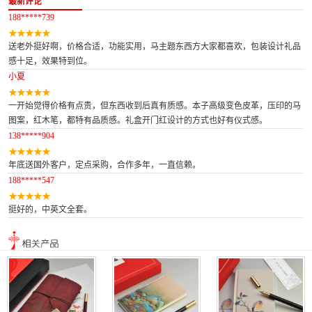
最新评论
188*****739
送老外挺好啊，价格合适，功能实用，马主题东西方大家都喜欢，包装设计礼品
感十足，效果特到位。
小夏
一开始觉得价格有点贵，但东西收到后真有质感。本子高级变色皮革，压印的马
图案，红木笔，都特有品质感。礼盒开门红设计的方式也好有仪式感。
138*****904
年底送国外客户，定点采购，合作多年，一直信赖。
188*****547
挺好的，中英文全套。