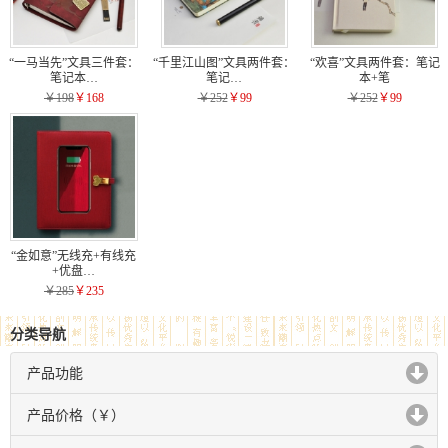
“一马当先”文具三件套：
“千里江山图”文具两件套：
“欢喜”文具两件套：笔记
笔记本…
笔记…
本+笔
￥198
￥168
￥252
￥99
￥252
￥99
“金如意”无线充+有线充
+优盘…
￥285
￥235
分类导航
产品功能
click to expand contents
产品价格（￥）
click to expand contents