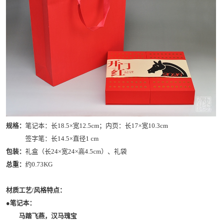
规格：
笔记本：长18.5×宽12.5cm；内页：长17×宽10.3cm
签字笔：长14.5×直径1 cm
包装：
礼盒（长24×宽24×高4.5cm）、礼袋
总重：
约0.73KG
材质工艺/风格特点：
●笔记本：
马踏飞燕，汉马瑰宝