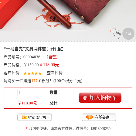
1
/
4
“一马当先”文具两件套：开门红
产品编号：00004036
（自营）
产品价格：
￥150.00
￥
118.00
元
客户评价：
查看评价
每购买一件赠送
177
个积分！(100个积分=1元)
数量
￥
118.00
元
总计
*
咨询更便捷，请加官方微信，微信号：18918009230