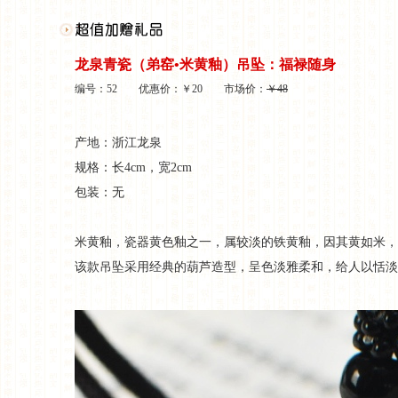
龙泉青瓷（弟窑•米黄釉）吊坠：福禄随身
编号：52 优惠价：￥20 市场价：
￥48
产地：浙江龙泉
规格：长4cm，宽2cm
包装：无
米黄釉，瓷器黄色釉之一，属较淡的铁黄釉，因其黄如米，
该款吊坠采用经典的葫芦造型，呈色淡雅柔和，给人以恬淡