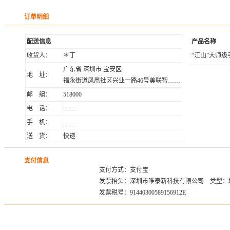
订单明细
配送信息
产品名称
收货人：
＊丁
“江山”大师
广东省 深圳市 宝安区
地 址：
福永街道凤凰社区兴业一路46号美联智……
邮 编：
518000
电 话：
……
手 机：
……
送 货：
快递
支付信息
支付方式：支付宝
发票抬头：深圳市唯泰新科技有限公司 类型：
发票税号：91440300589156912E