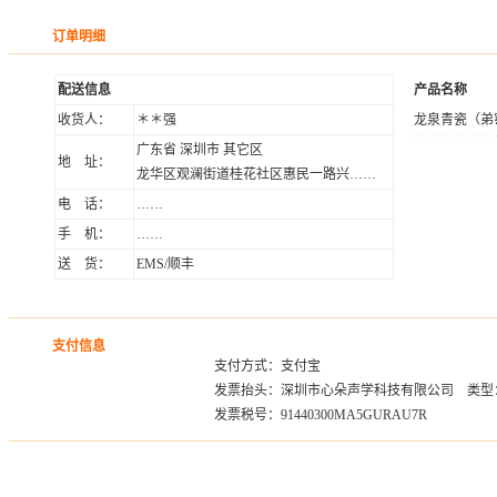
订单明细
配送信息
产品名称
收货人：
＊＊强
龙泉青瓷（弟
广东省 深圳市 其它区
地 址：
龙华区观澜街道桂花社区惠民一路兴……
电 话：
……
手 机：
……
送 货：
EMS/顺丰
支付信息
支付方式：支付宝
发票抬头：深圳市心朵声学科技有限公司 类型
发票税号：91440300MA5GURAU7R