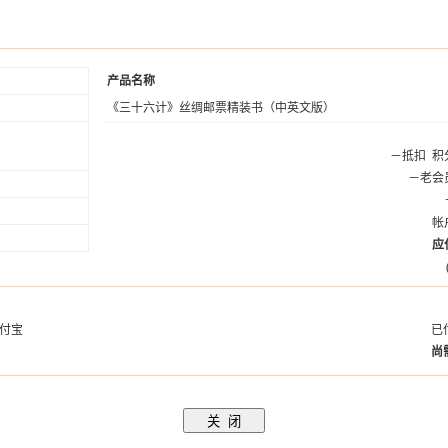
产品名称
《三十六计》丝绸邮票精装书（中英文版）
－抵扣
积
－老会
帐
应
付宝
已
尚