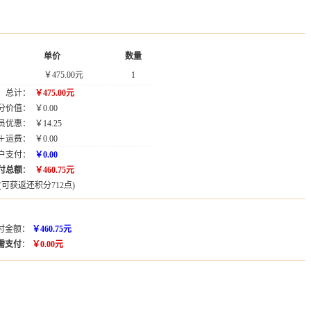
单价
数量
￥475.00元
1
总计：
￥475.00元
分价值：
￥0.00
员优惠：
￥14.25
＋运费：
￥0.00
户支付：
￥0.00
付总额
：
￥460.75元
(可获返还
积分712点)
付金额：
￥460.75元
需支付
：
￥0.00元