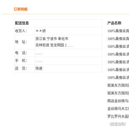
订单明细
配送信息
产品名称
收货人：
＊＊娇
100%桑蚕
浙江省 宁波市 奉化市
100%桑蚕
地 址：
岳林街道 宝龙朔园 2……
100%桑蚕丝
电 话：
……
100%桑蚕
手 机：
……
100%桑蚕丝
送 货：
快递
100%桑蚕
100%桑蚕
赋美东方国风
赋美东方国风
精品金丝楠乌
金丝楠乌木立
罗比罗丹水晶
（超值加购）