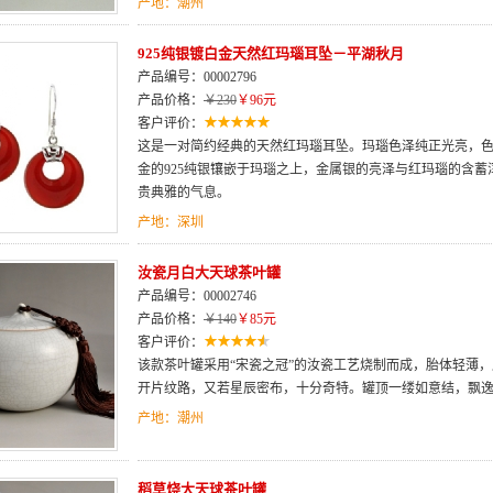
产地：潮州
925纯银镀白金天然红玛瑙耳坠－平湖秋月
产品编号：00002796
产品价格：
￥230
￥96元
客户评价：
这是一对简约经典的天然红玛瑙耳坠。玛瑙色泽纯正光亮，
金的925纯银镶嵌于玛瑙之上，金属银的亮泽与红玛瑙的含
贵典雅的气息。
产地：深圳
汝瓷月白大天球茶叶罐
产品编号：00002746
产品价格：
￥140
￥85元
客户评价：
该款茶叶罐采用“宋瓷之冠”的汝瓷工艺烧制而成，胎体轻薄
开片纹路，又若星辰密布，十分奇特。罐顶一缕如意结，飘
产地：潮州
稻草烧大天球茶叶罐