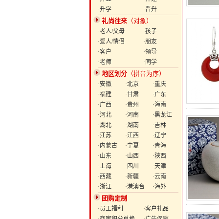
·升学
·晋升
礼尚往来
（对象）
·老人/父母
·孩子
·爱人/情侣
·朋友
·客户
·领导
·老师
·同学
地区划分
（拼音为序）
·安徽
·北京
·重庆
·福建
·甘肃
·广东
·广西
·贵州
·海南
·河北
·河南
·黑龙江
·湖北
·湖南
·吉林
·江苏
·江西
·辽宁
·内蒙古
·宁夏
·青海
·山东
·山西
·陕西
·上海
·四川
·天津
·西藏
·新疆
·云南
·浙江
·港澳台
·海外
团购定制
·员工福利
·客户礼品