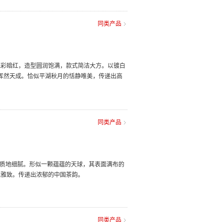
同类产品
色彩暗红，造型圆润饱满，款式简洁大方。以镀白
蓄浑然天成。恰似平湖秋月的恬静唯美，传递出高
同类产品
，质地细腻。形似一颗蕴蕴的天球，其表面满布的
逸雅致。传递出浓郁的中国茶韵。
同类产品