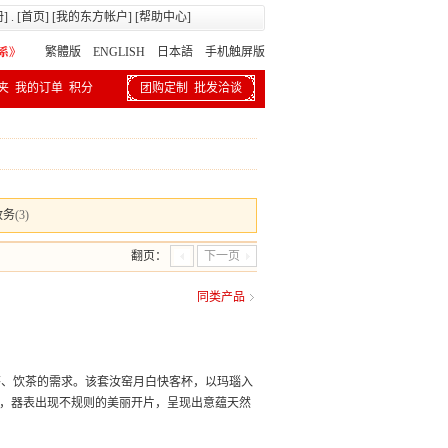
册
] . [
首页
] [
我的东方帐户
] [
帮助中心
]
繁體版
ENGLISH 日本語
手机触屏版
夹
我的订单
积分
团购定制
批发洽谈
政务
(3)
翻页：
下一页
同类产品
茶、饮茶的需求。该套汝窑月白快客杯，以玛瑙入
离，器表出现不规则的美丽开片，呈现出意蕴天然