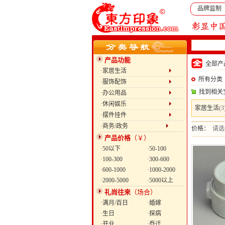
品牌监制
产品功能
全部
·家居生活
所有分类
·服饰配饰
找到相关
·办公用品
·休闲娱乐
家居生活
(3
·摆件挂件
·商务/政务
价格：
请选
产品价格
（￥）
·50以下
·50-100
·100-300
·300-600
·600-1000
·1000-2000
·2000-5000
·5000以上
礼尚往来
（场合）
·满月/百日
·婚嫁
·生日
·探病
·开业
·乔迁