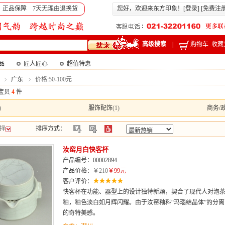
 正品保障 7天无理由退换货
您好，欢迎来东方印象！[
登录
] [
免费注
高级搜索
|
购物车
收藏
产品
匠人匠心
超值特惠
广东
价格:50-100元
宝贝
4
件
)
服饰配饰
(1)
商务/
择
排序方式：
汝窑月白快客杯
产品编号：00002894
产品价格：
￥210
￥99元
客户评价：
快客杯在功能、器型上的设计独特新颖，契合了现代人对泡
釉，釉色淡白如月辉闪耀。由于汝窑釉料“玛瑙结晶体”的分
的奇特美感。