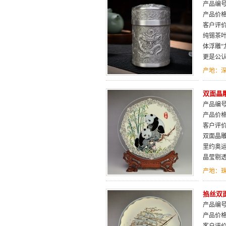
产品编号：
产品价
客户评
纯锡茶
体浮雕
更是公
产地：
双面晶
产品编号：
产品价
客户评
双面晶
里约奥
晶莹剔
产地：
掐丝双面
产品编号：
产品价