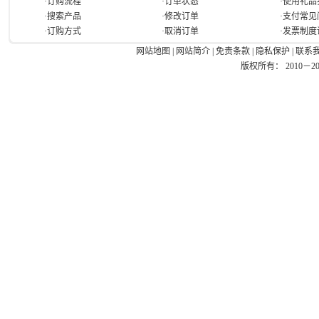
·订购流程
·订单状态
·使用礼品
·搜索产品
·修改订单
·支付常见
·订购方式
·取消订单
·发票制度
网站地图
|
网站简介
|
免责条款
|
隐私保护
|
联系
版权所有： 2010－2026 Ea