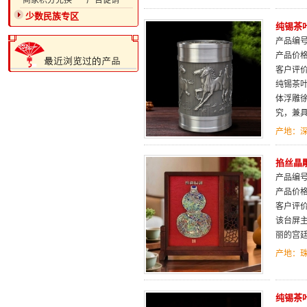
·商家积分兑换
·广告促销
少数民族专区
纯锡茶
产品编号：
产品价
客户评
纯锡茶
体浮雕
究，兼
产地：
掐丝晶
产品编号：
产品价
客户评
该台屏
丽的宫
产地：
纯锡茶