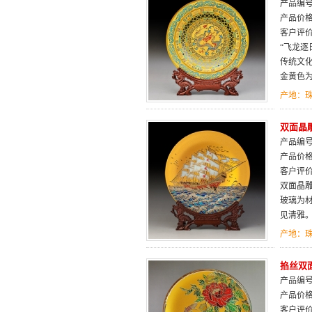
产品编号：
产品价
客户评
“飞龙
传统文
金黄色
产地：
双面晶
产品编号：
产品价
客户评
双面晶
玻璃为
见清雅
产地：
掐丝双面
产品编号：
产品价
客户评