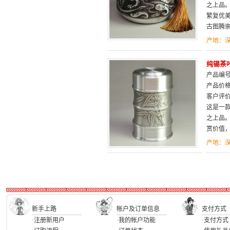
之上品。
繁复优
古图腾
产地：
纯锡茶
产品编号：
产品价
客户评
这是一
之上品
赏价值
产地：
新手上路
帐户及订单信息
支付方式
·注册新用户
·我的帐户功能
·支付方式