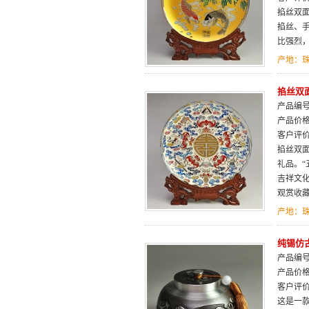
掐丝双
掐丝、
比强烈
产地：
掐丝双面
产品编号：
产品价
客户评
掐丝双
礼品。
吉祥文
观赏收
产地：
纯锡仿
产品编号：
产品价
客户评
这是一