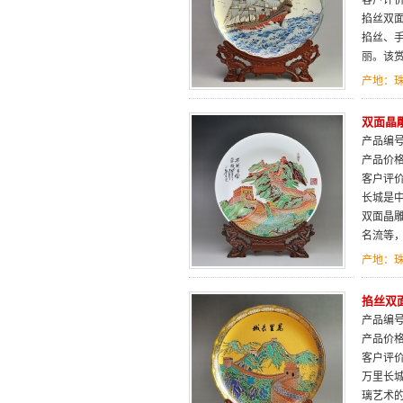
客户评
掐丝双
掐丝、
丽。该
产地：
双面晶
产品编号：
产品价
客户评
长城是中
双面晶
名流等，
产地：
掐丝双面
产品编号：
产品价
客户评
万里长
璃艺术