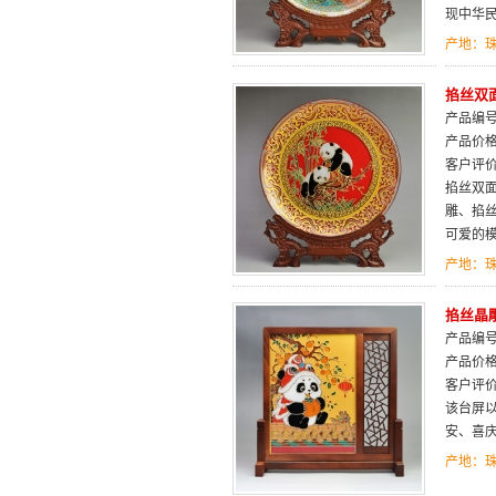
现中华
产地：
掐丝双面
产品编号：
产品价
客户评
掐丝双
雕、掐
可爱的模
产地：
掐丝晶
产品编号：
产品价
客户评
该台屏以
安、喜
产地：