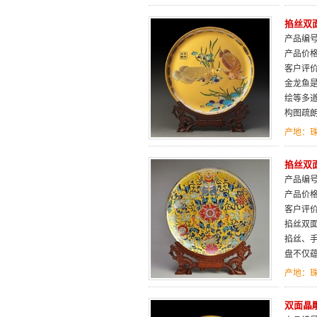
掐丝双
产品编号：
产品价
客户评
金龙鱼是
绘等多
构图疏
产地：
掐丝双面
产品编号：
产品价
客户评
掐丝双
掐丝、
盘不仅
产地：
双面晶