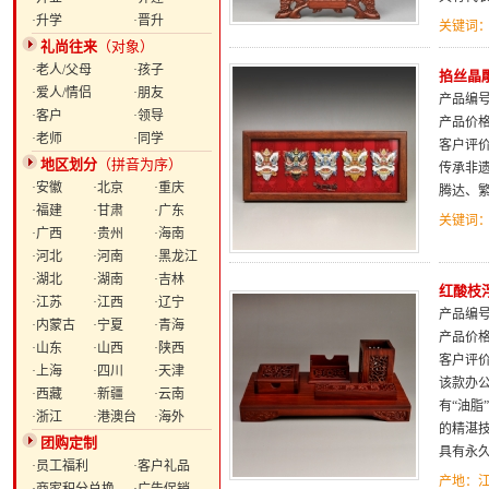
·升学
·晋升
关键词
礼尚往来
（对象）
·老人/父母
·孩子
掐丝晶
·爱人/情侣
·朋友
产品编号：
·客户
·领导
产品价
·老师
·同学
客户评
地区划分
（拼音为序）
传承非遗
·安徽
·北京
·重庆
腾达、
·福建
·甘肃
·广东
关键词
·广西
·贵州
·海南
·河北
·河南
·黑龙江
·湖北
·湖南
·吉林
红酸枝
·江苏
·江西
·辽宁
产品编号：
·内蒙古
·宁夏
·青海
产品价
·山东
·山西
·陕西
客户评
·上海
·四川
·天津
该款办
·西藏
·新疆
·云南
有“油
·浙江
·港澳台
·海外
的精湛
团购定制
具有永
·员工福利
·客户礼品
产地：