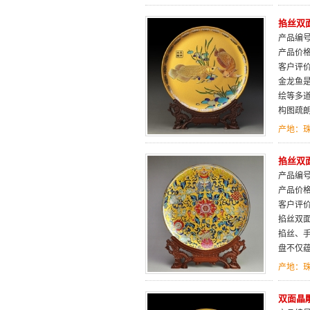
掐丝双
产品编号：
产品价
客户评
金龙鱼是
绘等多
构图疏
产地：
掐丝双面
产品编号：
产品价
客户评
掐丝双
掐丝、
盘不仅
产地：
双面晶