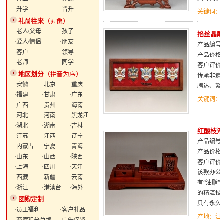
·升学
·晋升
关键词
礼尚往来
（对象）
·老人/父母
·孩子
掐丝晶
·爱人/情侣
·朋友
产品编号：
·客户
·领导
产品价
·老师
·同学
客户评
地区划分
（拼音为序）
传承非遗
·安徽
·北京
·重庆
腾达、
·福建
·甘肃
·广东
关键词
·广西
·贵州
·海南
·河北
·河南
·黑龙江
·湖北
·湖南
·吉林
红酸枝
·江苏
·江西
·辽宁
产品编号：
·内蒙古
·宁夏
·青海
产品价
·山东
·山西
·陕西
客户评
·上海
·四川
·天津
该款办
·西藏
·新疆
·云南
有“油
·浙江
·港澳台
·海外
的精湛
团购定制
具有永
·员工福利
·客户礼品
产地：