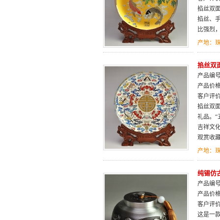
掐丝双
掐丝、
比强烈
产地：
掐丝双面
产品编号：
产品价
客户评
掐丝双
礼品。
吉祥文
观赏收
产地：
纯锡仿
产品编号：
产品价
客户评
这是一