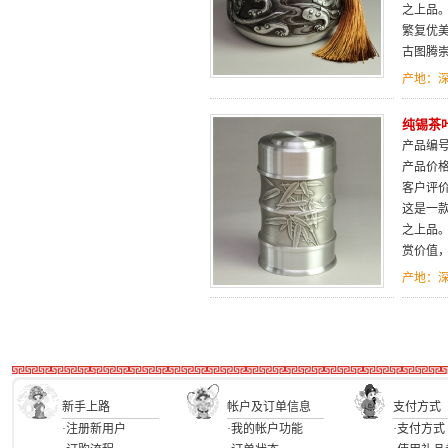
之上品。
繁复优
古图腾
产地：
纯锡茶
产品编号：
产品价
客户评
这是一
之上品
赏价值
产地：
新手上路
帐户及订单信息
支付方式
·注册新用户
·我的帐户功能
·支付方式