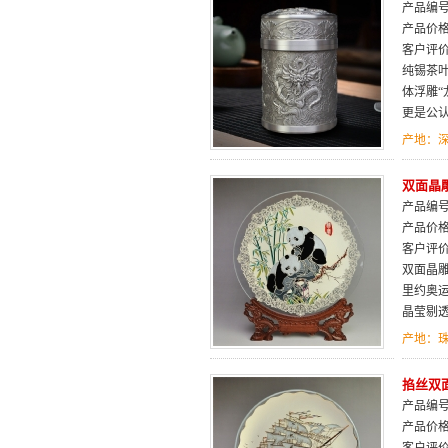
产品编号：
产品价
客户评
纯锡茶
体浮雕
更是公
产地：
双面晶
产品编号：
产品价
客户评
双面晶
里约奥
晶莹剔
产地：
掐丝双面
产品编号：
产品价