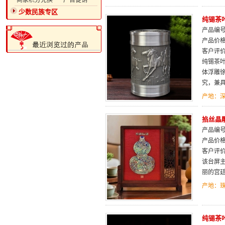
·商家积分兑换
·广告促销
少数民族专区
纯锡茶
产品编号：
产品价
客户评
纯锡茶
体浮雕
究，兼
产地：
掐丝晶
产品编号：
产品价
客户评
该台屏
丽的宫
产地：
纯锡茶