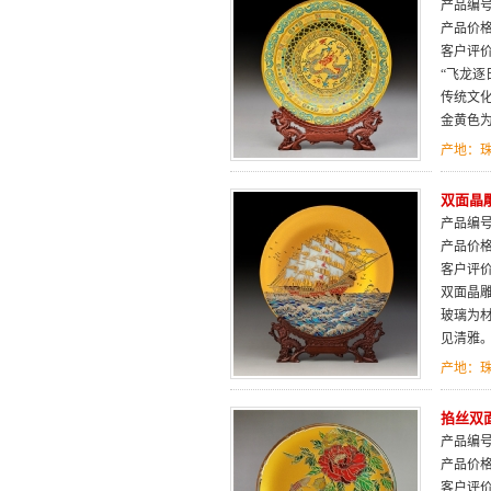
产品编号：
产品价
客户评
“飞龙
传统文
金黄色
产地：
双面晶
产品编号：
产品价
客户评
双面晶
玻璃为
见清雅
产地：
掐丝双面
产品编号：
产品价
客户评