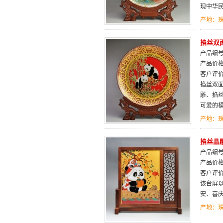
现中华
产地：
掐丝双面
产品编号：
产品价
客户评
掐丝双
雕、掐
可爱的模
产地：
掐丝晶
产品编号：
产品价
客户评
该台屏以
安、喜
产地：