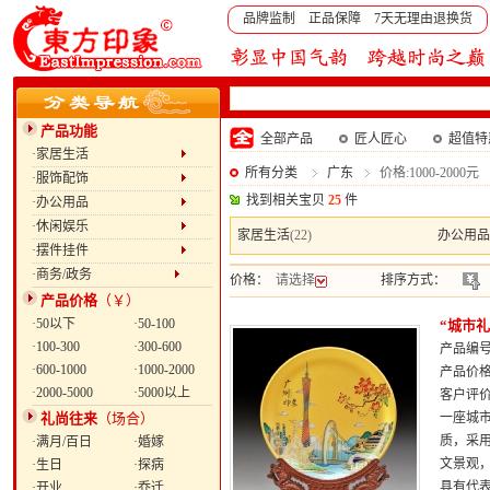
品牌监制 正品保障 7天无理由退换货
产品功能
全部产品
匠人匠心
超值特
·家居生活
所有分类
广东
价格:1000-2000元
·服饰配饰
找到相关宝贝
25
件
·办公用品
·休闲娱乐
家居生活
(22)
办公用品
·摆件挂件
·商务/政务
价格：
请选择
排序方式：
产品价格
（￥）
·50以下
·50-100
“城市礼
·100-300
·300-600
产品编号：
·600-1000
·1000-2000
产品价
·2000-5000
·5000以上
客户评
礼尚往来
（场合）
一座城
质，采
·满月/百日
·婚嫁
文景观
·生日
·探病
具有代表
·开业
·乔迁