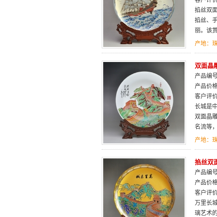
客户评
掐丝双
掐丝、
丽。该
产地：
双面晶
产品编号：
产品价
客户评
长城是中
双面晶
名流等，
产地：
掐丝双面
产品编号：
产品价
客户评
万里长
璃艺术