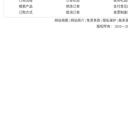
·订购流程
·订单状态
·使用礼品
·搜索产品
·修改订单
·支付常见
·订购方式
·取消订单
·发票制度
网站地图
|
网站简介
|
免责条款
|
隐私保护
|
联系
版权所有： 2010－2026 Ea