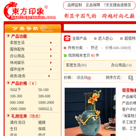
品牌监制 正品保障 7天无理由退换货
产品功能
全部产品
匠人匠心
超值特
·家居生活
所有分类
乔迁
价格:600-1000元
·服饰配饰
找到相关宝贝
65
件
·办公用品
·休闲娱乐
家居生活
(60)
办公用品
(14)
·摆件挂件
·商务/政务
价格：
请选择
排序方式：
产品价格
（￥）
·50以下
·50-100
窑变釉
·100-300
·300-600
产品编号：
·600-1000
·1000-2000
产品价
·2000-5000
·5000以上
客户评
礼尚往来
（场合）
“海棠
手工技
·满月/百日
·婚嫁
丽、工艺
·生日
·探病
·开业
·乔迁