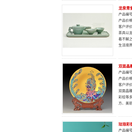
龙泉青
产品编号：
产品价
客户评
茶具以
着不解
生活境
双面晶
产品编号：
产品价
客户评
双面晶
彩绘等
方、美
珐琅彩
产品编号：