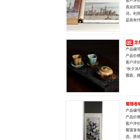
客户评
真丝织
词，利
是具有代
龙
产品编号：
产品价
客户评
“秋夕
雅致，
蜀锦卷
产品编号：
产品价
客户评
蜀锦享
造，质