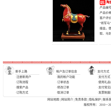
陶
产品编号：
产品价
客户评
“将军
描金。
取、马
新手上路
帐户及订单信息
支付方式
·注册新用户
·我的帐户功能
·支付方式
·订购流程
·订单状态
·使用礼品
·搜索产品
·修改订单
·支付常见
·订购方式
·取消订单
·发票制度
网站地图
|
网站简介
|
免责条款
|
隐私保护
|
联系
版权所有： 2010－2026 Ea