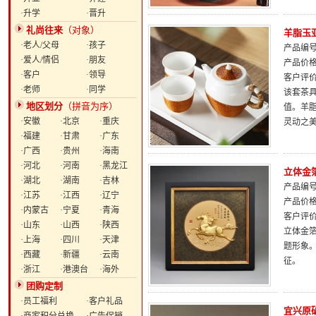
·升学
·晋升
礼尚往来
（对象）
羊脂玉
·老人/父母
·孩子
产品编号：
·爱人/情侣
·朋友
产品价
·客户
·领导
客户评
·老师
·同学
该套茶
地区划分
（拼音为序）
值。羊
·安徽
·北京
·重庆
灵动之
·福建
·甘肃
·广东
·广西
·贵州
·海南
·河北
·河南
·黑龙江
立体金
·湖北
·湖南
·吉林
产品编号：
·江苏
·江西
·辽宁
产品价
·内蒙古
·宁夏
·青海
客户评
·山东
·山西
·陕西
立体金
·上海
·四川
·天津
题形象
·西藏
·新疆
·云南
征。
·浙江
·港澳台
·海外
团购定制
·员工福利
·客户礼品
宜兴原