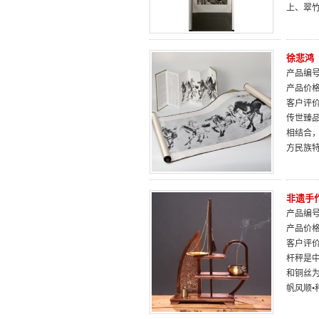
上、翠
徐悲鸿
产品编号：
产品价
客户评
传世臻
相结合
方民族
非遗手
产品编号：
产品价
客户评
杆秤是
和铜丝
帆风顺