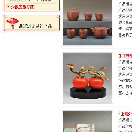
·商家积分兑换
·广告促销
产品编号：
少数民族专区
产品价
客户评
该套紫
雅，铭
息与君
手工珐
产品编号：
产品价
客户评
“好柿
成。陶
富、吉
“上海
产品编号：
产品价