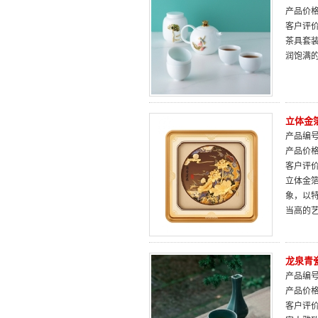
产品价
客户评
茶具套
润饱满
立体金
产品编号：
产品价
客户评
立体金
象，以
当高的
龙泉青
产品编号：
产品价
客户评