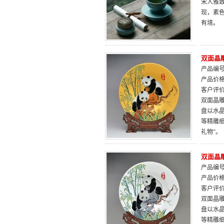
宋人雅致
现，素
有境。
双面晶
产品编号：
产品价
客户评
双面晶雕
盘以水
等精雕
礼物”。
双面晶
产品编号：
产品价
客户评
双面晶雕
盘以水
等精雕