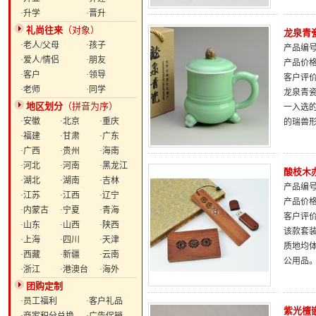
·升学
·晋升
礼尚往来
（对象）
龙泉青
·老人/父母
·孩子
产品编号：
·爱人/情侣
·朋友
产品价
·客户
·领导
客户评
·老师
·同学
龙泉青瓷
地区划分
（拼音为序）
一入选
·安徽
·北京
·重庆
的瑞兽
·福建
·甘肃
·广东
·广西
·贵州
·海南
·河北
·河南
·黑龙江
酸枝木
·湖北
·湖南
·吉林
产品编号：
·江苏
·江西
·辽宁
产品价
·内蒙古
·宁夏
·青海
客户评
·山东
·山西
·陕西
该款套装
·上海
·四川
·天津
质地均
·西藏
·新疆
·云南
公用品
·浙江
·港澳台
·海外
团购定制
·员工福利
·客户礼品
紫光檀