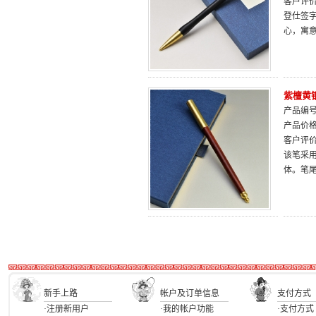
客户评
登仕签
心，寓
紫檀黄
产品编号：
产品价
客户评
该笔采
体。笔
新手上路
帐户及订单信息
支付方式
·注册新用户
·我的帐户功能
·支付方式