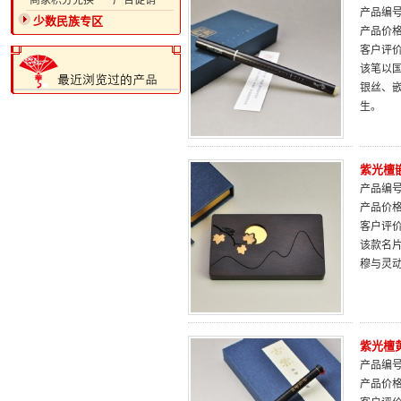
·商家积分兑换
·广告促销
产品编号：
少数民族专区
产品价
客户评
该笔以
银丝、嵌
生。
紫光檀
产品编号：
产品价
客户评
该款名
穆与灵
紫光檀
产品编号：
产品价