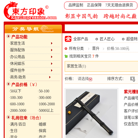
品牌监制 正品保障 7天无理由退换货
产品功能
全部产品
匠人匠心
超值特
·家居生活
所有分类
晋升
价格:50-100元
·服饰配饰
找到相关宝贝
7
件
·办公用品
·休闲娱乐
家居生活
(1)
·摆件挂件
·商务/政务
价格：
请选择
排序方式：
产品价格
（￥）
·50以下
·50-100
紫光檀
·100-300
·300-600
产品编号：
·600-1000
·1000-2000
产品价
·2000-5000
·5000以上
客户评
礼尚往来
（场合）
该笔以
仅造型
·满月/百日
·婚嫁
·生日
·探病
·开业
·乔迁