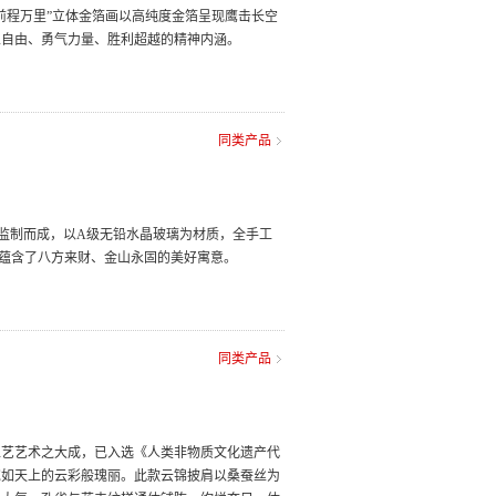
前程万里”立体金箔画以高纯度金箔呈现鹰击长空
立自由、勇气力量、胜利超越的精神内涵。
同类产品
师监制而成，以A级无铅水晶玻璃为材质，全手工
，蕴含了八方来财、金山永固的美好寓意。
同类产品
工艺艺术之大成，已入选《人类非物质文化遗产代
宛如天上的云彩般瑰丽。此款云锦披肩以桑蚕丝为