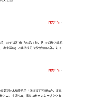
性的文艺范。
同类产品
质，以“四季江南”为装饰主题，将UV彩绘四季花
异，寓意祥瑞；四季折枝花卉敷色清丽淡雅，好似
同类产品
丝绸提花技术和传统的书画装裱工艺相结合，逼真
状貌各异，神采独具，是将国粹京剧与民俗文化有