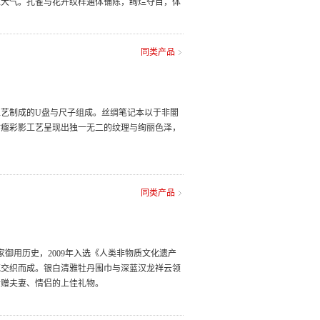
稳大气。孔雀与花卉纹样通体铺陈，绚烂夺目，体
同类产品
艺制成的U盘与尺子组成。丝绸笔记本以于非闇
树瘤彩影工艺呈现出独一无二的纹理与绚丽色泽，
同类产品
家御用历史，2009年入选《人类非物质文化遗产
花交织而成。银白清雅牡丹围巾与深蓝汉龙祥云领
馈赠夫妻、情侣的上佳礼物。