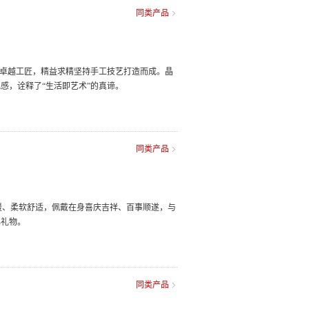
同类产品
丹卓越工匠，精益求精坚持手工技艺打造而成。晶
感，诠释了“生活即艺术”的真谛。
同类产品
保暖、柔软舒适，佩戴在身喜庆吉祥、百事顺遂，与
心礼物。
同类产品