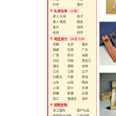
·升学
·晋升
礼尚往来
（对象）
·老人/父母
·孩子
·爱人/情侣
·朋友
·客户
·领导
·老师
·同学
地区划分
（拼音为序）
·安徽
·北京
·重庆
·福建
·甘肃
·广东
·广西
·贵州
·海南
·河北
·河南
·黑龙江
·湖北
·湖南
·吉林
·江苏
·江西
·辽宁
·内蒙古
·宁夏
·青海
·山东
·山西
·陕西
·上海
·四川
·天津
·西藏
·新疆
·云南
·浙江
·港澳台
·海外
团购定制
·员工福利
·客户礼品