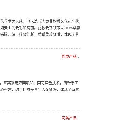
工艺艺术之大成，已入选《人类非物质文化遗产代
如天上的云彩般瑰丽。此款云锦领带以100%桑蚕
体铺陈，织工精致细腻，质感柔软舒适，体现了昔
同类产品
料，图案采用双面喷印、同花异色技术，密针手工
精心构建，融合自然美景与人文情感，体现了诗意
同类产品