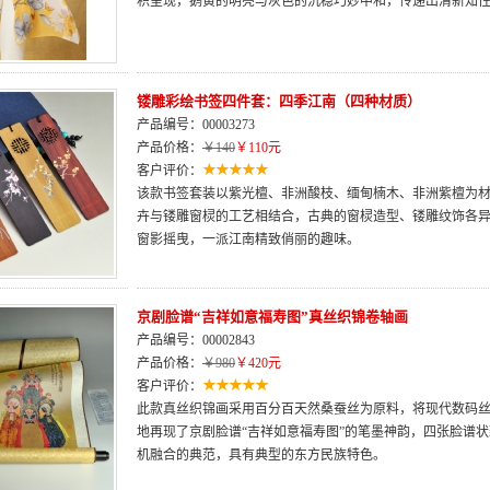
积呈现，鹅黄的明亮与灰色的沉稳巧妙中和，传递出清新知
镂雕彩绘书签四件套：四季江南（四种材质）
产品编号：00003273
产品价格：
￥140
￥110元
客户评价：
该款书签套装以紫光檀、非洲酸枝、缅甸楠木、非洲紫檀为材
卉与镂雕窗棂的工艺相结合，古典的窗棂造型、镂雕纹饰各
窗影摇曳，一派江南精致俏丽的趣味。
京剧脸谱“吉祥如意福寿图”真丝织锦卷轴画
产品编号：00002843
产品价格：
￥980
￥420元
客户评价：
此款真丝织锦画采用百分百天然桑蚕丝为原料，将现代数码
地再现了京剧脸谱“吉祥如意福寿图”的笔墨神韵，四张脸谱
机融合的典范，具有典型的东方民族特色。