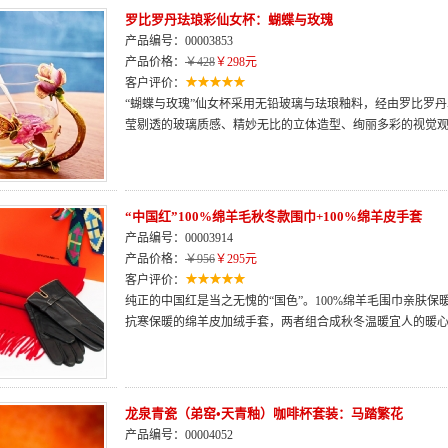
罗比罗丹珐琅彩仙女杯：蝴蝶与玫瑰
产品编号：00003853
产品价格：
￥428
￥298元
客户评价：
“蝴蝶与玫瑰”仙女杯采用无铅玻璃与珐琅釉料，经由罗比罗
莹剔透的玻璃质感、精妙无比的立体造型、绚丽多彩的视觉观
“中国红”100%绵羊毛秋冬款围巾+100%绵羊皮手套
产品编号：00003914
产品价格：
￥956
￥295元
客户评价：
纯正的中国红是当之无愧的“国色”。100%绵羊毛围巾亲肤
抗寒保暖的绵羊皮加绒手套，两者组合成秋冬温暖宜人的暖
龙泉青瓷（弟窑•天青釉）咖啡杯套装：马踏繁花
产品编号：00004052