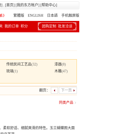
册
] . [
首页
] [
我的东方帐户
] [
帮助中心
]
繁體版
ENGLISH 日本語
手机触屏版
夹
我的订单
积分
团购定制
批发洽谈
传统民间工艺品
(32)
漆器
(8)
琉璃
(1)
木雕
(47)
翻页：
下一页
同类产品
保暖、柔软舒适、细腻爽滑的特性。玉兰蝴蝶图大面