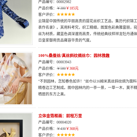
产品编号：00002982
产品价格：
￥380
￥185元
客户评价：
云锦是中国传统的华丽高贵的提花丝织工艺品，集历代织锦
表作名录》。其用料考究，织工精细，图案色彩典雅富丽，宛
丝为材质，藏蓝色调深邃而高贵，传统经典纹样祥龙牡丹通
日皇家御用贡品雍容华贵的气度。
100%桑蚕丝/真丝斜纹绸丝巾：园林雅趣
产品编号：00003943
产品价格：
￥580
￥368元
客户评价：
“不到园林，怎知春色如许！”丝巾以16姆米真丝斜纹绸为面
精卷边工艺制成。图中园林内的一亭一景，一草一木，莫不
栖居的东方之美。
立体金箔框画：前程万里
产品编号：00004020
产品价格：
￥430
￥368元
客户评价：