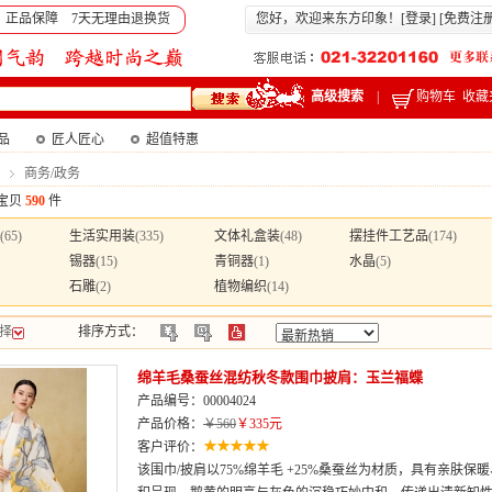
 正品保障 7天无理由退换货
您好，欢迎来东方印象！[
登录
] [
免费注
高级搜索
|
购物车
收藏
产品
匠人匠心
超值特惠
商务/政务
宝贝
590
件
(65)
生活实用装
(335)
文体礼盒装
(48)
摆挂件工艺品
(174)
锡器
(15)
青铜器
(1)
水晶
(5)
石雕
(2)
植物编织
(14)
择
排序方式：
绵羊毛桑蚕丝混纺秋冬款围巾披肩：玉兰福蝶
产品编号：00004024
产品价格：
￥560
￥335元
客户评价：
该围巾/披肩以75%绵羊毛 +25%桑蚕丝为材质，具有亲肤