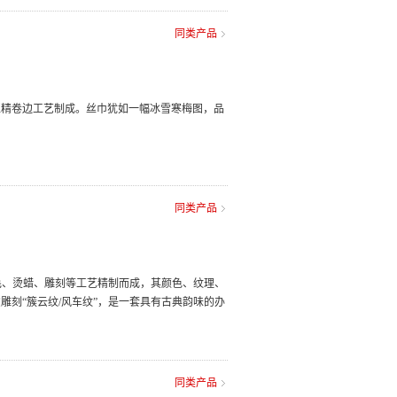
同类产品
工精卷边工艺制成。丝巾犹如一幅冰雪寒梅图，品
同类产品
刮毛、烫蜡、雕刻等工艺精制而成，其颜色、纹理、
雕刻“簇云纹/风车纹”，是一套具有古典韵味的办
同类产品