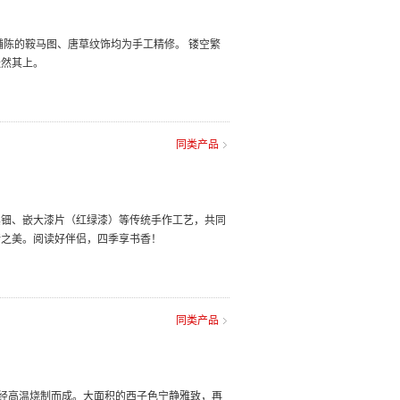
铺陈的鞍马图、唐草纹饰均为手工精修。 镂空繁
跃然其上。
同类产品
螺钿、嵌大漆片（红绿漆）等传统手作工艺，共同
转之美。阅读好伴侣，四季享书香！
同类产品
，经高温烧制而成。大面积的西子色宁静雅致，再