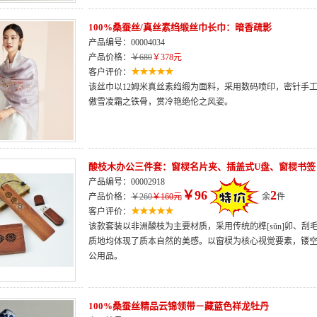
100%桑蚕丝/真丝素绉缎丝巾长巾：暗香疏影
产品编号：00004034
产品价格：
￥680
￥378元
客户评价：
该丝巾以12姆米真丝素绉缎为面料，采用数码喷印，密针手
傲雪凌霜之铁骨，赏冷艳绝伦之风姿。
酸枝木办公三件套：窗棂名片夹、插盖式U盘、窗棂书签
产品编号：00002918
￥96
2
产品价格：
￥260
￥160元
余
件
客户评价：
该款套装以非洲酸枝为主要材质，采用传统的榫[sǔn]卯、
质地均体现了质本自然的美感。以窗棂为核心视觉要素，镂空
公用品。
100%桑蚕丝精品云锦领带－藏蓝色祥龙牡丹