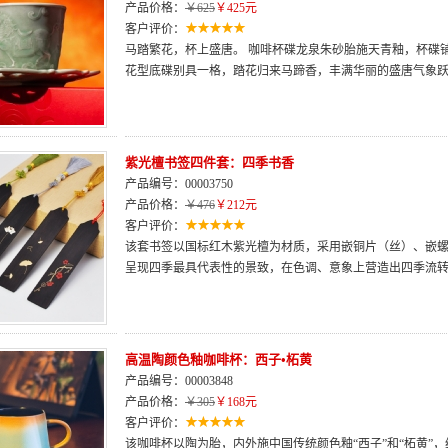
产品价格：
￥625
￥425元
客户评价：
马踏繁花，杯上盛唐。 咖啡杯碟龙泉朱砂胎施天青釉，杯碟
花型底碟别具一格，踏花归来马蹄香，丰满华丽的盛唐气象
紫光檀书签四件套：四季书香
产品编号：00003750
产品价格：
￥476
￥212元
客户评价：
该套书签以国标红木紫光檀为材质，采用嵌铜片（丝）、嵌
呈现四季最具代表性的景致，在色调、意象上营造出四季流
高温陶颜色釉咖啡杯：西子•柘黄
产品编号：00003848
产品价格：
￥305
￥168元
客户评价：
该咖啡杯以陶为胎，内外施中国传统颜色釉“西子”和“柘黄”