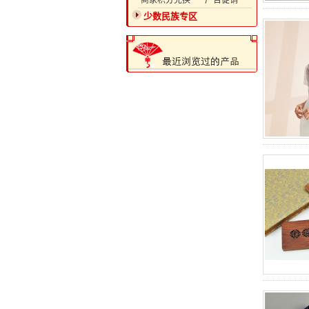
·商家积分兑换
·广告促销
少数民族专区