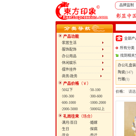
品牌监制
产品功能
全部
·家居生活
所有分类
·服饰配饰
找到相关
·办公用品
·休闲娱乐
办公礼盒装
·摆件挂件
陶瓷
(147)
·商务/政务
竹雕
(1)
产品价格
（￥）
·50以下
·50-100
价格：
请选
·100-300
·300-600
·600-1000
·1000-2000
·2000-5000
·5000以上
礼尚往来
（场合）
·满月/百日
·婚嫁
·生日
·探病
·开业
·乔迁