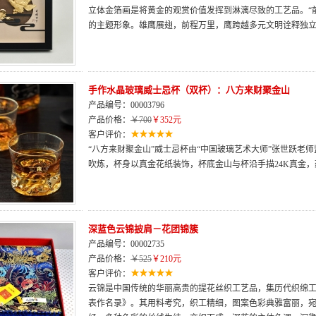
立体金箔画是将黄金的观赏价值发挥到淋漓尽致的工艺品。“
的主题形象。雄鹰展翅，前程万里，鹰跨越多元文明诠释独
手作水晶玻璃威士忌杯（双杯）：八方来财聚金山
产品编号：00003796
产品价格：
￥700
￥352元
客户评价：
“八方来财聚金山”威士忌杯由“中国玻璃艺术大师”张世跃老
吹炼，杯身以真金花纸装饰，杯底金山与杯沿手描24K真金
深蓝色云锦披肩－花团锦簇
产品编号：00002735
产品价格：
￥525
￥210元
客户评价：
云锦是中国传统的华丽高贵的提花丝织工艺品，集历代织绵
表作名录》。其用料考究，织工精细，图案色彩典雅富丽，