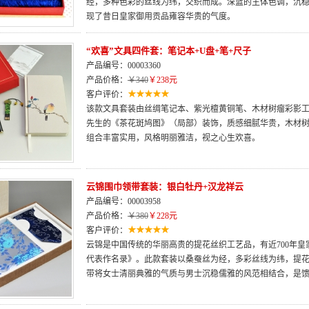
经，多种色彩的丝线为纬，交织而成。深蓝的主体色调，沉
现了昔日皇家御用贡品雍容华贵的气度。
“欢喜”文具四件套：笔记本+U盘+笔+尺子
产品编号：00003360
产品价格：
￥340
￥238元
客户评价：
该款文具套装由丝绸笔记本、紫光檀黄铜笔、木材树瘤彩影工
先生的《茶花斑鸠图》（局部）装饰，质感细腻华贵，木材
组合丰富实用，风格明丽雅洁，视之心生欢喜。
云锦围巾领带套装：银白牡丹+汉龙祥云
产品编号：00003958
产品价格：
￥380
￥228元
客户评价：
云锦是中国传统的华丽高贵的提花丝织工艺品，有近700年皇
代表作名录》。此款套装以桑蚕丝为经，多彩丝线为纬，提
带将女士清丽典雅的气质与男士沉稳儒雅的风范相结合，是