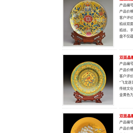
产品编号：
产品价
客户评
掐丝双
掐丝、
盘不仅
双面晶
产品编号：
产品价
客户评
“飞龙
传统文
金黄色
双面晶
产品编号：
产品价