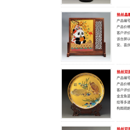
掐丝晶
产品编号：
产品价
客户评
该台屏以
安、喜
掐丝双
产品编号：
产品价
客户评
金龙鱼是
绘等多
构图疏
掐丝双面