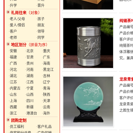
·升学
·晋升
礼尚往来
（对象）
·老人/父母
·孩子
纯锡茶
·爱人/情侣
·朋友
产品编号：
·客户
·领导
产品价
·老师
·同学
客户评
地区划分
（拼音为序）
纯锡茶
·安徽
·北京
·重庆
体浮雕
·福建
·甘肃
·广东
究，兼
·广西
·贵州
·海南
·河北
·河南
·黑龙江
·湖北
·湖南
·吉林
龙泉青
·江苏
·江西
·辽宁
产品编号：
·内蒙古
·宁夏
·青海
产品价
·山东
·山西
·陕西
客户评
·上海
·四川
·天津
龙泉青
·西藏
·新疆
·云南
之图生
·浙江
·港澳台
·海外
团购定制
·员工福利
·客户礼品