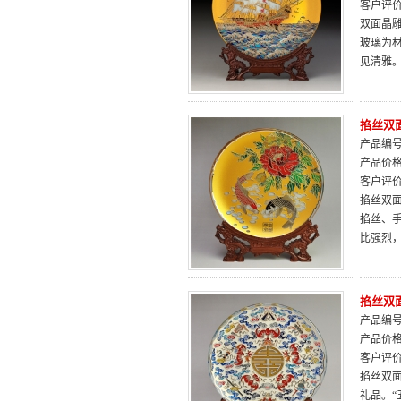
客户评
双面晶
玻璃为
见清雅
掐丝双面
产品编号：
产品价
客户评
掐丝双
掐丝、
比强烈
掐丝双面
产品编号：
产品价
客户评
掐丝双
礼品。