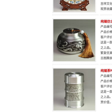
吉祥文
观赏收
纯锡仿
产品编号：
产品价
客户评
这是一
之上品。
繁复优
古图腾
纯锡茶
产品编号：
产品价
客户评
这是一
之上品
赏价值