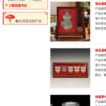
·商家积分兑换
·广告促销
掐丝晶
少数民族专区
产品编号：
产品价
客户评
该台屏
丽的宫
掐丝晶
产品编号：
产品价
客户评
传承非遗
腾达、
纯锡茶
产品编号：