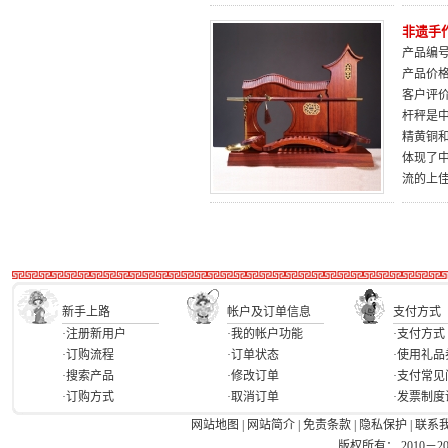
非遗手
产品编号：
产品价
客户评
杆秤是
精黄铜
体现了
流的上
新手上路
帐户及订单信息
支付方式
·注册新用户
·我的帐户功能
·支付方式
·订购流程
·订单状态
·使用礼品
·搜索产品
·修改订单
·支付常见
·订购方式
·取消订单
·发票制度
网站地图
|
网站简介
|
免责条款
|
隐私保护
|
联系
版权所有： 2010－2026 Ea