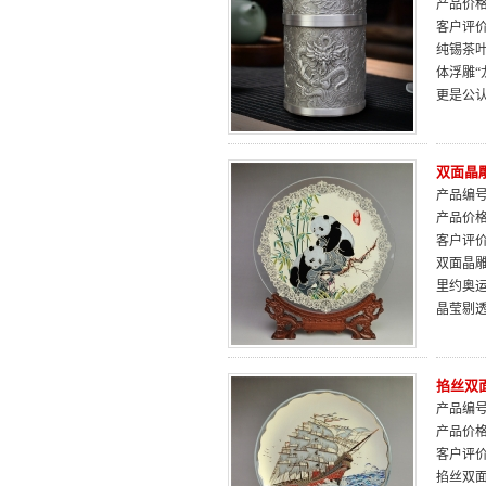
产品价
客户评
纯锡茶
体浮雕
更是公
双面晶
产品编号：
产品价
客户评
双面晶
里约奥
晶莹剔
掐丝双面
产品编号：
产品价
客户评
掐丝双