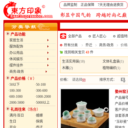
品牌监制 正品保障 7天无理由退换货
产品功能
全部产品
匠人匠心
超值特
·家居生活
所有分类
乔迁
商务/政务
价格:
·服饰配饰
找到相关宝贝
43
件
·办公用品
·休闲娱乐
生活实用装
(18)
文体礼盒装
(1)
·摆件挂件
木雕
(2)
植物编织
(1)
·商务/政务
产品价格
（￥）
价格：
请选择
排序方式：
·50以下
·50-100
·100-300
·300-600
婺州窑
·600-1000
·1000-2000
产品编号：
·2000-5000
·5000以上
产品价
礼尚往来
（场合）
客户评
·满月/百日
·婚嫁
该套茶
·生日
·探病
“玉砂瓷
·开业
·乔迁
圆地方