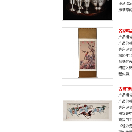
盛酒清
雕细琢
名家精
产品编号：
产品价
客户评
2009
剪纸代
细腻入
程似锦
古蜀锦
产品编号：
产品价
客户评
蜀锦是
繁复的
《轻沙