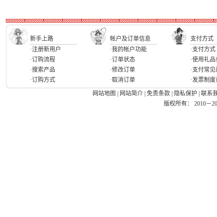
新手上路
帐户及订单信息
支付方式
·注册新用户
·我的帐户功能
·支付方式
·订购流程
·订单状态
·使用礼品
·搜索产品
·修改订单
·支付常见
·订购方式
·取消订单
·发票制度
网站地图
|
网站简介
|
免责条款
|
隐私保护
|
联系
版权所有： 2010－2026 Ea