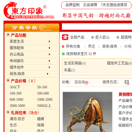
品牌监制 正品保障 7天无理由退换货
产品功能
全部产品
匠人匠心
超值特
·家居生活
所有分类
乔迁
商务/政务
价格:
·服饰配饰
找到相关宝贝
12
件
·办公用品
·休闲娱乐
生活实用装
(6)
摆挂件工艺品
(8
·摆件挂件
水晶
(2)
·商务/政务
产品价格
（￥）
价格：
请选择
排序方式：
·50以下
·50-100
·100-300
·300-600
黄铜精
·600-1000
·1000-2000
产品编号：
·2000-5000
·5000以上
产品价
礼尚往来
（场合）
客户评
·满月/百日
·婚嫁
牛摆件
·生日
·探病
砥砺前
·开业
·乔迁