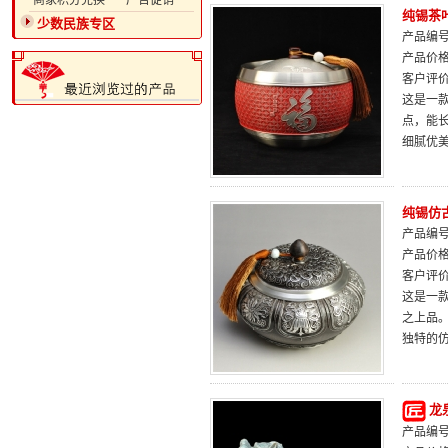
·商家积分兑换
·广告促销
纯锡茶
少数民族专区
产品编号：
产品价
客户评
这是一
点，能
细腻优
纯锡仿
产品编号：
产品价
客户评
这是一
之上品
独特的
龙
产品编号：