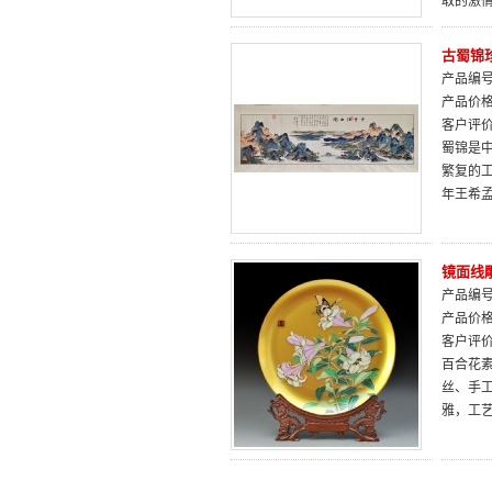
取的激
古蜀锦
产品编号：
产品价
客户评
蜀锦是
繁复的
年王希
镜面线
产品编号：
产品价
客户评
百合花素
丝、手
雅，工