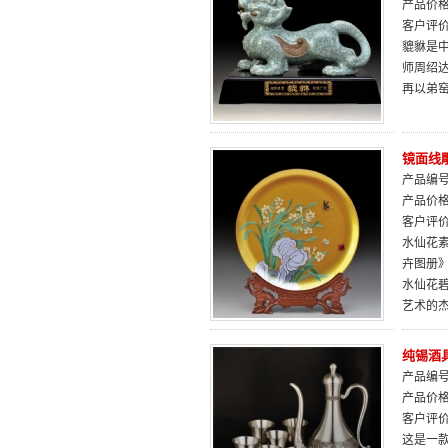
产品价
客户评
貔貅是
师周绍
再以弟
镜面线
产品编号：
产品价
客户评
水仙花素
卉图册
水仙花
艺术的
纯锡酒
产品编号：
产品价
客户评
这是一款