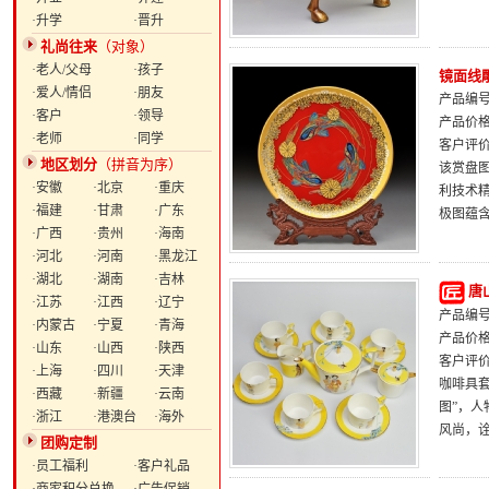
·升学
·晋升
礼尚往来
（对象）
·老人/父母
·孩子
镜面线
·爱人/情侣
·朋友
产品编号：
·客户
·领导
产品价
·老师
·同学
客户评
地区划分
（拼音为序）
该赏盘
·安徽
·北京
·重庆
利技术
·福建
·甘肃
·广东
极图蕴
·广西
·贵州
·海南
·河北
·河南
·黑龙江
·湖北
·湖南
·吉林
唐
·江苏
·江西
·辽宁
产品编号：
·内蒙古
·宁夏
·青海
产品价
·山东
·山西
·陕西
客户评
·上海
·四川
·天津
咖啡具
·西藏
·新疆
·云南
图”，
·浙江
·港澳台
·海外
风尚，诠
团购定制
·员工福利
·客户礼品