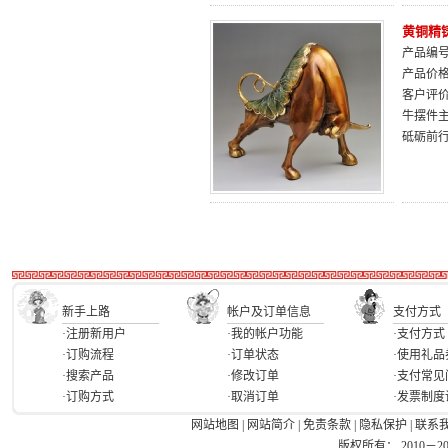
黄铜精
产品编号：
产品价
客户评
牛摆件
砥砺前
新手上路
帐户及订单信息
支付方式
·注册新用户
·我的帐户功能
·支付方式
·订购流程
·订单状态
·使用礼品
·搜索产品
·修改订单
·支付常见
·订购方式
·取消订单
·发票制度
网站地图
|
网站简介
|
免责条款
|
隐私保护
|
联系
版权所有： 2010－2026 Ea