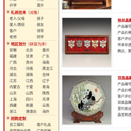
·升学
·晋升
礼尚往来
（对象）
·老人/父母
·孩子
掐丝晶
·爱人/情侣
·朋友
产品编号：
·客户
·领导
产品价
·老师
·同学
客户评
地区划分
（拼音为序）
传承非遗
·安徽
·北京
·重庆
腾达、
·福建
·甘肃
·广东
·广西
·贵州
·海南
·河北
·河南
·黑龙江
·湖北
·湖南
·吉林
双面晶
·江苏
·江西
·辽宁
产品编号：
·内蒙古
·宁夏
·青海
产品价
·山东
·山西
·陕西
客户评
·上海
·四川
·天津
双面晶
·西藏
·新疆
·云南
里约奥
·浙江
·港澳台
·海外
晶莹剔
团购定制
·员工福利
·客户礼品