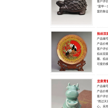
客户评
“富甲
富的象
掐丝双面
产品编号：
产品价
客户评
掐丝双
雕、掐
可爱的模
龙泉青
产品编号：
产品价
客户评
“雨过天
心，采