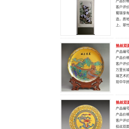
产品价
客户评
蜀锦享
造，质
上、翠
掐丝双面
产品编号：
产品价
客户评
万里长
璃艺术
现中华
掐丝双面
产品编号：
产品价
客户评
掐丝双面