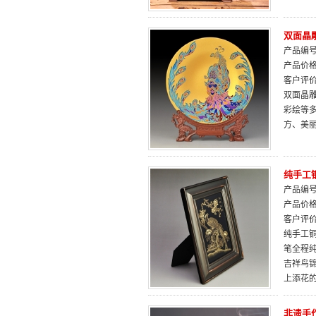
双面晶
产品编号：
产品价
客户评
双面晶
彩绘等
方、美
纯手工
产品编号：
产品价
客户评
纯手工铜
笔全程
吉祥鸟
上添花
非遗手