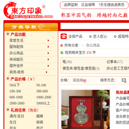
品牌监制 正品保障 7天无理由退换货
产品功能
全部产品
匠人匠心
超值特
·家居生活
所有分类
办公用品
·服饰配饰
找到相关宝贝
151
件
·办公用品
·休闲娱乐
笔
(30)
记事本
(17)
·摆件挂件
便签夹/便签盒/便签座
(3)
办公室工艺摆
·商务/政务
产品价格
（￥）
价格：
请选择
排序方式：
·50以下
·50-100
·100-300
·300-600
掐丝晶
·600-1000
·1000-2000
产品编号：
·2000-5000
·5000以上
产品价
礼尚往来
（场合）
客户评
·满月/百日
·婚嫁
该台屏
·生日
·探病
丽的宫
·开业
·乔迁