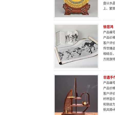
盘以水
上、繁
徐悲鸿
产品编号：
产品价
客户评
传世臻
相结合
方民族
非遗手
产品编号：
产品价
客户评
杆秤是
和铜丝
帆风顺