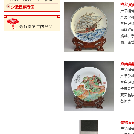
·商家积分兑换
·广告促销
掐丝双面
少数民族专区
产品编号：
产品价
客户评
掐丝双
掐丝、
丽。该
双面晶
产品编号：
产品价
客户评
长城是中
双面晶
名流等，
蜀锦卷
产品编号：