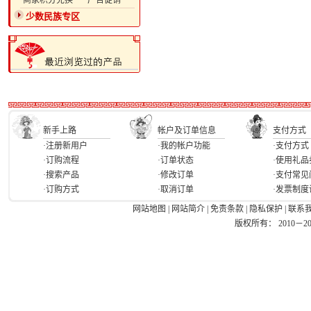
·商家积分兑换
·广告促销
少数民族专区
新手上路
帐户及订单信息
支付方式
·注册新用户
·我的帐户功能
·支付方式
·订购流程
·订单状态
·使用礼品
·搜索产品
·修改订单
·支付常见
·订购方式
·取消订单
·发票制度
网站地图
|
网站简介
|
免责条款
|
隐私保护
|
联系
版权所有： 2010－2026 Ea