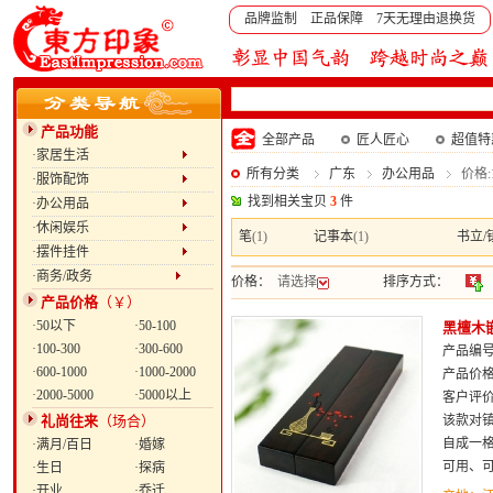
品牌监制 正品保障 7天无理由退换货
产品功能
全部产品
匠人匠心
超值特
·家居生活
所有分类
广东
办公用品
价格:1
·服饰配饰
找到相关宝贝
3
件
·办公用品
·休闲娱乐
笔
(1)
记事本
(1)
书立/
·摆件挂件
·商务/政务
价格：
请选择
排序方式：
产品价格
（￥）
·50以下
·50-100
黑檀木
·100-300
·300-600
产品编号：
·600-1000
·1000-2000
产品价
·2000-5000
·5000以上
客户评
礼尚往来
（场合）
该款对
自成一
·满月/百日
·婚嫁
可用、
·生日
·探病
·开业
·乔迁