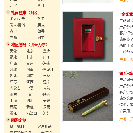
产地：
·升学
·晋升
礼尚往来
（对象）
“金如
·老人/父母
·孩子
产品编号：
·爱人/情侣
·朋友
产品价
·客户
·领导
客户评
·老师
·同学
该款多
地区划分
（拼音为序）
功能十
·安徽
·北京
·重庆
了商务
·福建
·甘肃
·广东
产地：
·广西
·贵州
·海南
·河北
·河南
·黑龙江
镇纸+
·湖北
·湖南
·吉林
产品编号：
·江苏
·江西
·辽宁
产品价
·内蒙古
·宁夏
·青海
客户评
·山东
·山西
·陕西
该款文
·上海
·四川
·天津
造型，
·西藏
·新疆
·云南
合实用
·浙江
·港澳台
·海外
产地：
团购定制
·员工福利
·客户礼品