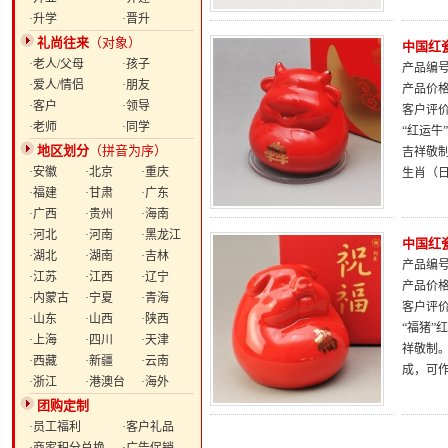
·升学
·晋升
礼尚往来
（对象）
中国红
·老人/父母
·孩子
产品编号：
·爱人/情侣
·朋友
产品价
·客户
·领导
客户评
·老师
·同学
“红运牛
地区划分
（拼音为序）
吉祥敬
·安徽
·北京
·重庆
生肖（
·福建
·甘肃
·广东
·广西
·贵州
·海南
·河北
·河南
·黑龙江
中国红
·湖北
·湖南
·吉林
产品编号：
·江苏
·江西
·辽宁
产品价
·内蒙古
·宁夏
·青海
客户评
·山东
·山西
·陕西
“福猪”
·上海
·四川
·天津
祥敬制
·西藏
·新疆
·云南
成，可
·浙江
·港澳台
·海外
团购定制
·员工福利
·客户礼品