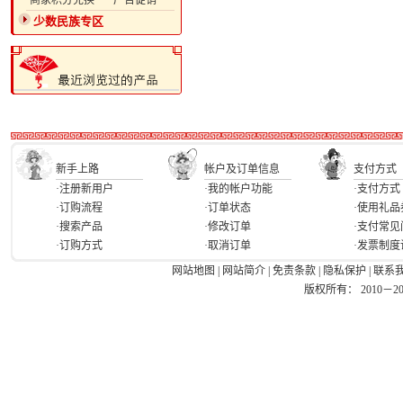
·商家积分兑换
·广告促销
少数民族专区
新手上路
帐户及订单信息
支付方式
·注册新用户
·我的帐户功能
·支付方式
·订购流程
·订单状态
·使用礼品
·搜索产品
·修改订单
·支付常见
·订购方式
·取消订单
·发票制度
网站地图
|
网站简介
|
免责条款
|
隐私保护
|
联系
版权所有： 2010－2026 Ea