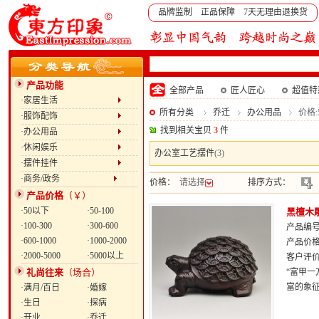
品牌监制 正品保障 7天无理由退换货
产品功能
全部产品
匠人匠心
超值特
·家居生活
所有分类
乔迁
办公用品
价格:
·服饰配饰
找到相关宝贝
3
件
·办公用品
·休闲娱乐
办公室工艺摆件
(3)
·摆件挂件
·商务/政务
价格：
请选择
排序方式：
产品价格
（￥）
·50以下
·50-100
黑檀木
·100-300
·300-600
产品编号：
·600-1000
·1000-2000
产品价
·2000-5000
·5000以上
客户评
礼尚往来
（场合）
“富甲
富的象
·满月/百日
·婚嫁
·生日
·探病
·开业
·乔迁