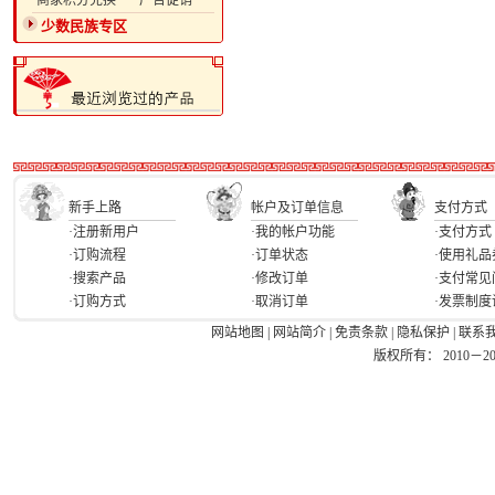
·商家积分兑换
·广告促销
少数民族专区
新手上路
帐户及订单信息
支付方式
·注册新用户
·我的帐户功能
·支付方式
·订购流程
·订单状态
·使用礼品
·搜索产品
·修改订单
·支付常见
·订购方式
·取消订单
·发票制度
网站地图
|
网站简介
|
免责条款
|
隐私保护
|
联系
版权所有： 2010－2026 Ea