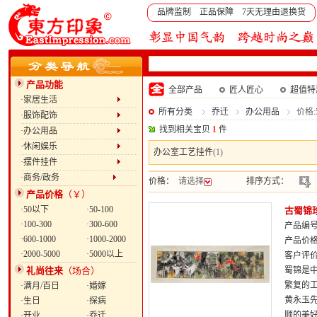
品牌监制 正品保障 7天无理由退换货
产品功能
全部产品
匠人匠心
超值特
·家居生活
所有分类
乔迁
办公用品
价格:
·服饰配饰
找到相关宝贝
1
件
·办公用品
·休闲娱乐
办公室工艺挂件
(1)
·摆件挂件
·商务/政务
价格：
请选择
排序方式：
产品价格
（￥）
·50以下
·50-100
古蜀锦
·100-300
·300-600
产品编号：
·600-1000
·1000-2000
产品价
·2000-5000
·5000以上
客户评
礼尚往来
（场合）
蜀锦是
繁复的
·满月/百日
·婚嫁
黄永玉
·生日
·探病
顺的美
·开业
·乔迁