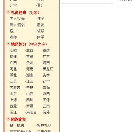
·升学
·晋升
礼尚往来
（对象）
·老人/父母
·孩子
·爱人/情侣
·朋友
·客户
·领导
·老师
·同学
地区划分
（拼音为序）
·安徽
·北京
·重庆
·福建
·甘肃
·广东
·广西
·贵州
·海南
·河北
·河南
·黑龙江
·湖北
·湖南
·吉林
·江苏
·江西
·辽宁
·内蒙古
·宁夏
·青海
·山东
·山西
·陕西
·上海
·四川
·天津
·西藏
·新疆
·云南
·浙江
·港澳台
·海外
团购定制
·员工福利
·客户礼品