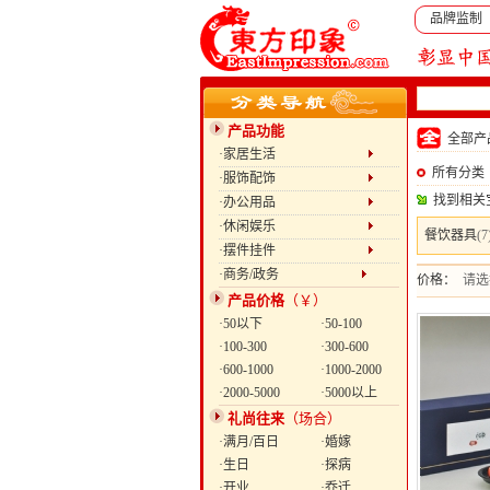
品牌监制
产品功能
全部
·家居生活
所有分类
·服饰配饰
找到相关
·办公用品
·休闲娱乐
餐饮器具
(7
·摆件挂件
·商务/政务
价格：
请选
产品价格
（￥）
·50以下
·50-100
·100-300
·300-600
·600-1000
·1000-2000
·2000-5000
·5000以上
礼尚往来
（场合）
·满月/百日
·婚嫁
·生日
·探病
·开业
·乔迁