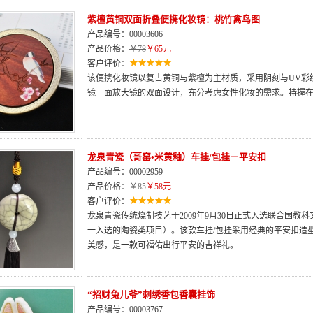
紫檀黄铜双面折叠便携化妆镜：桃竹禽鸟图
产品编号：00003606
产品价格：
￥78
￥65元
客户评价：
该便携化妆镜以复古黄铜与紫檀为主材质，采用阴刻与UV彩
镜一面放大镜的双面设计，充分考虑女性化妆的需求。持握
龙泉青瓷（哥窑•米黄釉）车挂/包挂－平安扣
产品编号：00002959
产品价格：
￥85
￥58元
客户评价：
龙泉青瓷传统烧制技艺于2009年9月30日正式入选联合国
一入选的陶瓷类项目）。该款车挂/包挂采用经典的平安扣造
美感，是一款可福佑出行平安的吉祥礼。
“招财兔儿爷”刺绣香包香囊挂饰
产品编号：00003767