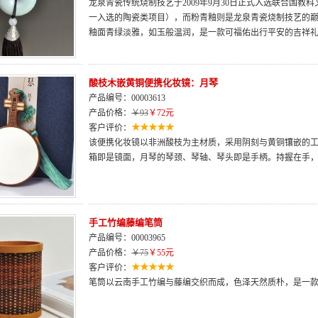
龙泉青瓷传统烧制技艺于2009年9月30日正式入选联合国
一入选的陶瓷类项目），而粉青釉则是龙泉青瓷烧制技艺的巅
釉面青绿淡雅，如玉般温润，是一款可福佑出行平安的吉祥
酸枝木嵌黄铜便携化妆镜：月琴
产品编号：00003613
产品价格：
￥93
￥72元
客户评价：
该便携化妆镜以非洲酸枝为主材质，采用阴刻与黄铜镶嵌的工
箱即是镜面，月琴的琴颈、琴轴、琴头即是手柄。持握在手
手工竹编藤编笔筒
产品编号：00003965
产品价格：
￥75
￥55元
客户评价：
笔筒以云南手工竹编与藤编交织而成，色泽天然质朴，是一