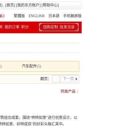
册
] . [
首页
] [
我的东方帐户
] [
帮助中心
]
繁體版
ENGLISH 日本語
手机触屏版
夹
我的订单
积分
团购定制
批发洽谈
1)
汽车配件
(5)
翻页：
下一页
同类产品
筒组合成套，围绕“柿柿如意”进行创意设计，以
柿柿如意、好柿成双”的好彩头融汇其中。