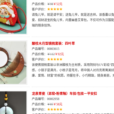
产品价格：
￥98
￥52元
客户评价：
请兔儿爷，就是请平安；送兔儿爷，就是送吉祥。该香囊以
爱、招财进宝的兔儿爷，内置幽香艾草包，不仅可作为汉服
瑞的随身挂饰。
酸枝木月型镜梳套装：四叶草
产品编号：00003615
产品价格：
￥112
￥92元
客户评价：
该便携镜梳套装以非洲酸枝为主材质，采用阴刻与UV彩绘“四
感，小镜子是满月，小梳子是弯月，将中国人对月亮寄寓美好
康、爱情、财富”的祝愿。持握在手，小巧精致，随身美丽，
龙泉青瓷（弟窑•粉青釉）车挂/包挂－平安扣
产品编号：00002958
产品价格：
￥85
￥58元
客户评价：