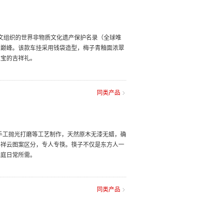
教科文组织的世界非物质文化遗产保护名录（全球唯
的巅峰。该款车挂采用钱袋造型，梅子青釉面浓翠
聚宝的吉祥礼。
同类产品
手工抛光打磨等工艺制作，天然原木无漆无蜡，确
彩祥云图案区分，专人专筷。筷子不仅是东方人一
家庭日常所需。
同类产品