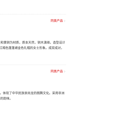
同类产品
酸枝和黄铜为材质，质本天然，铜木演绎。造型设计
为红褐色蓬蓬裙金色礼帽的女士形象。成双成对，
同类产品
计，体现了中华民族崇尚龙的图腾文化。采用非洲
香的韵味。