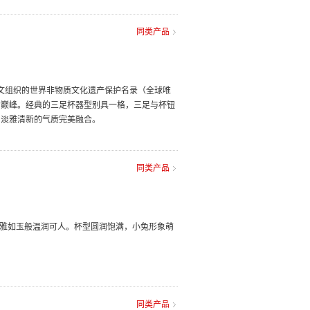
同类产品
教科文组织的世界非物质文化遗产保护名录（全球唯
的巅峰。经典的三足杯器型别具一格，三足与杯钮
与淡雅清新的气质完美融合。
同类产品
淡雅如玉般温润可人。杯型圆润饱满，小兔形象萌
同类产品