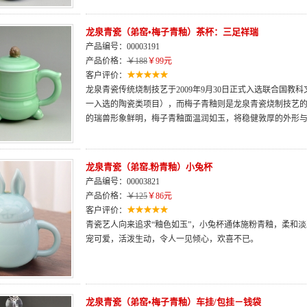
龙泉青瓷（弟窑•梅子青釉）茶杯：三足祥瑞
产品编号：00003191
产品价格：
￥188
￥99元
客户评价：
龙泉青瓷传统烧制技艺于2009年9月30日正式入选联合国
一入选的陶瓷类项目），而梅子青釉则是龙泉青瓷烧制技艺
的瑞兽形象鲜明，梅子青釉面温润如玉，将稳健敦厚的外形
龙泉青瓷（弟窑.粉青釉）小兔杯
产品编号：00003821
产品价格：
￥125
￥86元
客户评价：
青瓷艺人向来追求“釉色如玉”，小兔杯通体施粉青釉，柔和
宠可爱，活泼生动，令人一见倾心，欢喜不已。
龙泉青瓷（弟窑•梅子青釉）车挂/包挂－钱袋