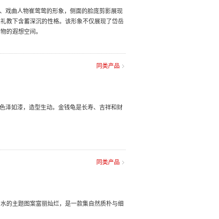
说、戏曲人物崔莺莺的形象，侧面的脸庞剪影展现
建礼教下含蓄深沉的性格。该形象不仅展现了岱岳
人物的遐想空间。
同类产品
，色泽如漆，造型生动。金钱龟是长寿、吉祥和财
同类产品
山水的主题图案富丽灿烂，是一款集自然质朴与细