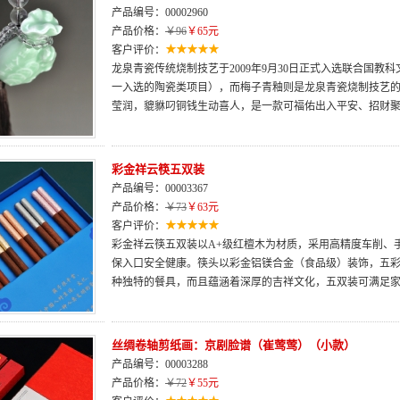
产品编号：00002960
产品价格：
￥96
￥65元
客户评价：
龙泉青瓷传统烧制技艺于2009年9月30日正式入选联合国
一入选的陶瓷类项目），而梅子青釉则是龙泉青瓷烧制技艺
莹润，貔貅叼铜钱生动喜人，是一款可福佑出入平安、招财
彩金祥云筷五双装
产品编号：00003367
产品价格：
￥73
￥63元
客户评价：
彩金祥云筷五双装以A+级红檀木为材质，采用高精度车削、
保入口安全健康。筷头以彩金铝镁合金（食品级）装饰，五
种独特的餐具，而且蕴涵着深厚的吉祥文化，五双装可满足
丝绸卷轴剪纸画：京剧脸谱（崔莺莺）（小款）
产品编号：00003288
产品价格：
￥72
￥55元