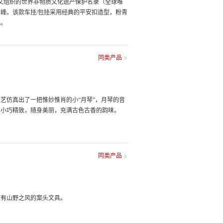
教科文组织的世界非物质文化遗产保护名录（全球唯
峰。该款车挂/包挂采用经典的平安扣造型，粉青
礼。
同类产品
艺仿真出了一把惟妙惟肖的小“月琴”，月琴的音
，小巧精致，随身美丽，充满古色古香的韵味。
同类产品
款有山野之风的案头文具。