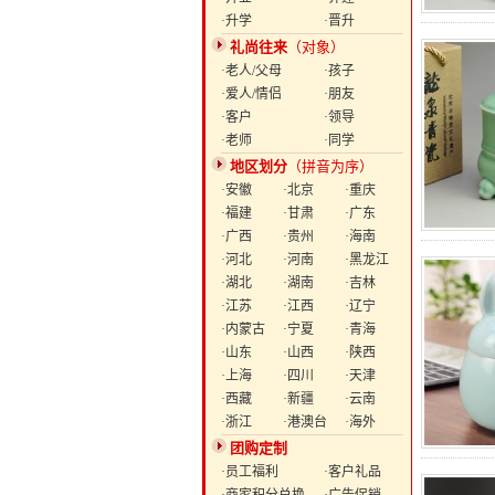
·升学
·晋升
礼尚往来
（对象）
·老人/父母
·孩子
·爱人/情侣
·朋友
·客户
·领导
·老师
·同学
地区划分
（拼音为序）
·安徽
·北京
·重庆
·福建
·甘肃
·广东
·广西
·贵州
·海南
·河北
·河南
·黑龙江
·湖北
·湖南
·吉林
·江苏
·江西
·辽宁
·内蒙古
·宁夏
·青海
·山东
·山西
·陕西
·上海
·四川
·天津
·西藏
·新疆
·云南
·浙江
·港澳台
·海外
团购定制
·员工福利
·客户礼品