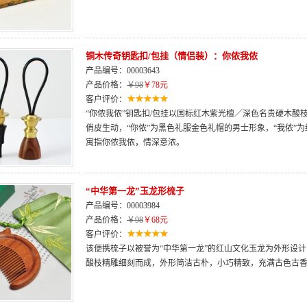
铜木传奇钥匙扣/包挂（情侣装）：你侬我侬
产品编号：00003643
产品价格：
￥98
￥78元
客户评价：
“你侬我侬”钥匙扣/包挂以国标红木紫光檀／深色名贵硬木
俏皮生动，“你侬”为黑色礼服金色礼帽的男士形象，“我侬”
寓指你侬我侬，情深意浓。
“中华第一龙”玉龙形梳子
产品编号：00003984
产品价格：
￥98
￥68元
客户评价：
该便携梳子以被誉为“中华第一龙”的红山文化玉龙为外形设
酸枝精雕细刻而成，外形简洁古朴，小巧精致，充满古色古