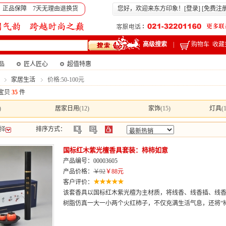
 正品保障 7天无理由退换货
您好，欢迎来东方印象！[
登录
] [
免费注
高级搜索
|
购物车
收藏
产品
匠人匠心
超值特惠
家居生活
价格:50-100元
宝贝
35
件
)
居家日用
(12)
家饰
(15)
灯具
(
择
排序方式：
国标红木紫光檀香具套装：柿柿如意
产品编号：00003605
产品价格：
￥92
￥88元
客户评价：
该套香具以国标红木紫光檀为主材质，将线香、线香插、线香
树脂仿真一大一小两个火红柿子，不仅充满生活气息，还将“