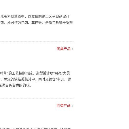
兔儿爷为创意原型，以立体刺绣工艺呈现萌宠可
配饰，还可作为包饰、车挂等，是兔年祈福平安祥
同类产品
叶草”的工艺精制而成。造型设计以“月亮”为灵
、思念的情结凝聚其中，同时又蕴含“幸运、健
充满古色古香的韵味。
同类产品