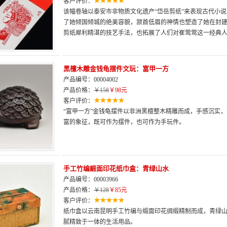
客户评价：
该幅卷轴以泰安市非物质文化遗产“岱岳剪纸”来表现古代小
了她倾国倾城的绝美容貌，颔首低眉的神情也塑造了她在封
剪纸犀利精湛的技艺手法，也拓展了人们对崔莺莺这一经典
黑檀木雕金钱龟摆件文玩：富甲一方
产品编号：00004002
产品价格：
￥158
￥98元
客户评价：
“富甲一方”金钱龟摆件以非洲黑檀整木精雕而成，手感沉实
富的象征，既可作为摆件，也可作为手玩件。
手工竹编緞面印花纸巾盒：青绿山水
产品编号：00003966
产品价格：
￥128
￥85元
客户评价：
纸巾盒以云南昆明手工竹编与缎面印花绸缎精制而成，青绿
腻精致于一体的生活用品。