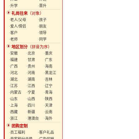
·升学
·晋升
礼尚往来
（对象）
·老人/父母
·孩子
·爱人/情侣
·朋友
·客户
·领导
·老师
·同学
地区划分
（拼音为序）
·安徽
·北京
·重庆
·福建
·甘肃
·广东
·广西
·贵州
·海南
·河北
·河南
·黑龙江
·湖北
·湖南
·吉林
·江苏
·江西
·辽宁
·内蒙古
·宁夏
·青海
·山东
·山西
·陕西
·上海
·四川
·天津
·西藏
·新疆
·云南
·浙江
·港澳台
·海外
团购定制
·员工福利
·客户礼品