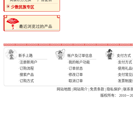
·商家积分兑换
·广告促销
少数民族专区
新手上路
帐户及订单信息
支付方式
·注册新用户
·我的帐户功能
·支付方式
·订购流程
·订单状态
·使用礼品
·搜索产品
·修改订单
·支付常见
·订购方式
·取消订单
·发票制度
网站地图
|
网站简介
|
免责条款
|
隐私保护
|
联系
版权所有： 2010－2026 Ea