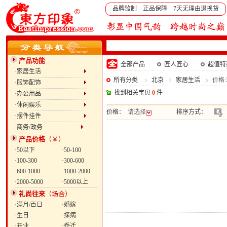
品牌监制 正品保障 7天无理由退换货
产品功能
全部产品
匠人匠心
超值特
·家居生活
所有分类
北京
家居生活
价格:2
·服饰配饰
找到相关宝贝
0
件
·办公用品
·休闲娱乐
价格：
请选择
排序方式：
·摆件挂件
·商务/政务
产品价格
（￥）
·50以下
·50-100
·100-300
·300-600
·600-1000
·1000-2000
·2000-5000
·5000以上
礼尚往来
（场合）
·满月/百日
·婚嫁
·生日
·探病
·开业
·乔迁