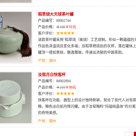
稻草烧大天球茶叶罐
产品编号：00002744
产品价格：
￥160
￥91元
客户评价：
该款茶叶罐采用“稻草烧（柴烧）工艺烧制。形似一颗蕴蕴的
作品色泽温润且变化多端；且稻草燃烧后的灰烬，落在罐体
罐顶一缕如意结，飘逸雅致。传递出浓郁的中国茶韵。
产地：潮州
汝窑月白快客杯
产品编号：00002894
产品价格：
￥210
￥99元
客户评价：
快客杯在功能、器型上的设计独特新颖，契合了现代人对泡
釉，釉色淡白如月辉闪耀。由于汝窑釉料“玛瑙结晶体”的分
的奇特美感。
产地：潮州