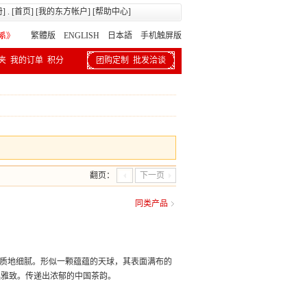
册
] . [
首页
] [
我的东方帐户
] [
帮助中心
]
繁體版
ENGLISH 日本語
手机触屏版
夹
我的订单
积分
团购定制
批发洽谈
翻页：
下一页
同类产品
，质地细腻。形似一颗蕴蕴的天球，其表面满布的
逸雅致。传递出浓郁的中国茶韵。