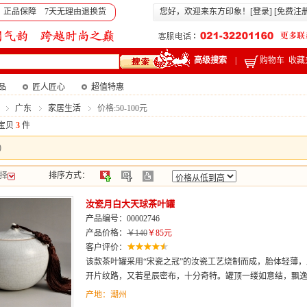
 正品保障 7天无理由退换货
您好，欢迎来东方印象！[
登录
] [
免费注
高级搜索
|
购物车
收藏
产品
匠人匠心
超值特惠
广东
家居生活
价格:50-100元
宝贝
3
件
)
择
排序方式：
汝瓷月白大天球茶叶罐
产品编号：00002746
产品价格：
￥140
￥85元
客户评价：
该款茶叶罐采用“宋瓷之冠”的汝瓷工艺烧制而成，胎体轻薄
开片纹路，又若星辰密布，十分奇特。罐顶一缕如意结，飘
产地：潮州