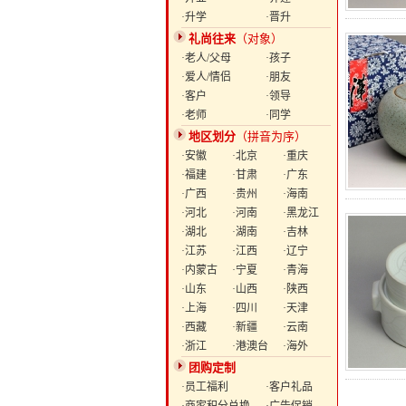
·升学
·晋升
礼尚往来
（对象）
·老人/父母
·孩子
·爱人/情侣
·朋友
·客户
·领导
·老师
·同学
地区划分
（拼音为序）
·安徽
·北京
·重庆
·福建
·甘肃
·广东
·广西
·贵州
·海南
·河北
·河南
·黑龙江
·湖北
·湖南
·吉林
·江苏
·江西
·辽宁
·内蒙古
·宁夏
·青海
·山东
·山西
·陕西
·上海
·四川
·天津
·西藏
·新疆
·云南
·浙江
·港澳台
·海外
团购定制
·员工福利
·客户礼品