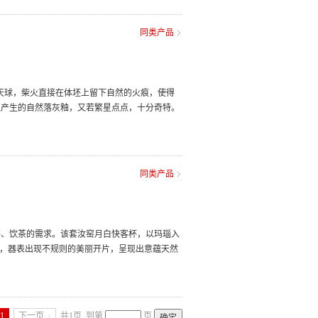
同类产品
天球，柴火直接在体坯上留下自然的火痕，使得
上产生的自然落灰釉，又若繁星点点，十分奇特。
同类产品
茶、饮茶的需求。该套汝窑月白快客杯，以玛瑙入
离，器表出现不规则的美丽开片，呈现出意蕴天然
1
下一页
共1页
到第
页