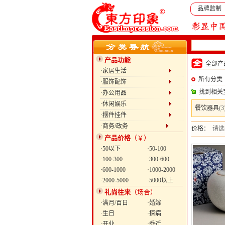
品牌监制
产品功能
全部
·家居生活
所有分类
·服饰配饰
找到相关
·办公用品
·休闲娱乐
餐饮器具
(3
·摆件挂件
·商务/政务
价格：
请选
产品价格
（￥）
·50以下
·50-100
·100-300
·300-600
·600-1000
·1000-2000
·2000-5000
·5000以上
礼尚往来
（场合）
·满月/百日
·婚嫁
·生日
·探病
·开业
·乔迁