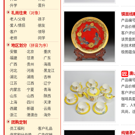
·升学
·晋升
礼尚往来
（对象）
镜面线
·老人/父母
·孩子
产品编号：
·爱人/情侣
·朋友
产品价
·客户
·领导
客户评
·老师
·同学
该赏盘
地区划分
（拼音为序）
利技术
·安徽
·北京
·重庆
极图蕴
·福建
·甘肃
·广东
·广西
·贵州
·海南
·河北
·河南
·黑龙江
唐
·湖北
·湖南
·吉林
产品编号：
·江苏
·江西
·辽宁
产品价
·内蒙古
·宁夏
·青海
客户评
·山东
·山西
·陕西
咖啡具
·上海
·四川
·天津
图”，
·西藏
·新疆
·云南
风尚，诠
·浙江
·港澳台
·海外
团购定制
·员工福利
·客户礼品
纯锡茶