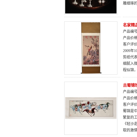
雕细琢
名家精
产品编号：
产品价
客户评
2009
剪纸代
细腻入
程似锦
古蜀锦
产品编号：
产品价
客户评
蜀锦是
繁复的
《轻沙
取的激