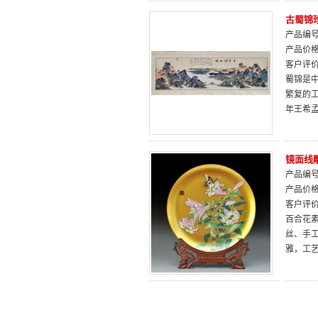
古蜀锦
产品编号：
产品价
客户评
蜀锦是
繁复的
年王希
镜面线
产品编号：
产品价
客户评
百合花素
丝、手
雅，工