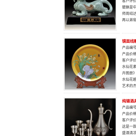
客户评
貔貅是
师周绍
再以弟
镜面线
产品编号：
产品价
客户评
水仙花素
卉图册
水仙花
艺术的
纯锡酒
产品编号：
产品价
客户评
这是一款
盛酒清