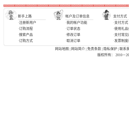
新手上路
帐户及订单信息
支付方式
·注册新用户
·我的帐户功能
·支付方式
·订购流程
·订单状态
·使用礼品
·搜索产品
·修改订单
·支付常见
·订购方式
·取消订单
·发票制度
网站地图
|
网站简介
|
免责条款
|
隐私保护
|
联系
版权所有： 2010－2026 Ea