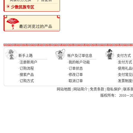
·商家积分兑换
·广告促销
少数民族专区
新手上路
帐户及订单信息
支付方式
·注册新用户
·我的帐户功能
·支付方式
·订购流程
·订单状态
·使用礼品
·搜索产品
·修改订单
·支付常见
·订购方式
·取消订单
·发票制度
网站地图
|
网站简介
|
免责条款
|
隐私保护
|
联系
版权所有： 2010－2026 Ea