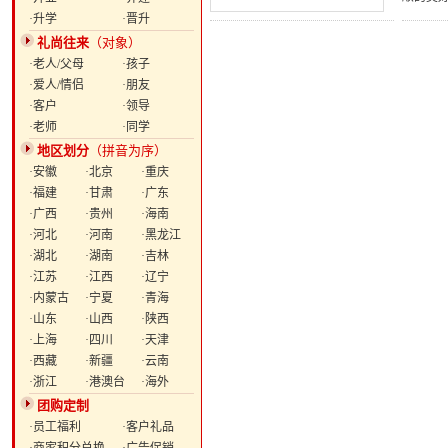
·升学
·晋升
礼尚往来
（对象）
·老人/父母
·孩子
·爱人/情侣
·朋友
·客户
·领导
·老师
·同学
地区划分
（拼音为序）
·安徽
·北京
·重庆
·福建
·甘肃
·广东
·广西
·贵州
·海南
·河北
·河南
·黑龙江
·湖北
·湖南
·吉林
·江苏
·江西
·辽宁
·内蒙古
·宁夏
·青海
·山东
·山西
·陕西
·上海
·四川
·天津
·西藏
·新疆
·云南
·浙江
·港澳台
·海外
团购定制
·员工福利
·客户礼品