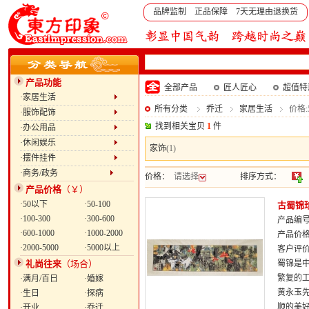
品牌监制 正品保障 7天无理由退换货
产品功能
全部产品
匠人匠心
超值特
·家居生活
所有分类
乔迁
家居生活
价格:
·服饰配饰
找到相关宝贝
1
件
·办公用品
·休闲娱乐
家饰
(1)
·摆件挂件
·商务/政务
价格：
请选择
排序方式：
产品价格
（￥）
·50以下
·50-100
古蜀锦
·100-300
·300-600
产品编号：
·600-1000
·1000-2000
产品价
·2000-5000
·5000以上
客户评
礼尚往来
（场合）
蜀锦是
繁复的
·满月/百日
·婚嫁
黄永玉
·生日
·探病
顺的美
·开业
·乔迁