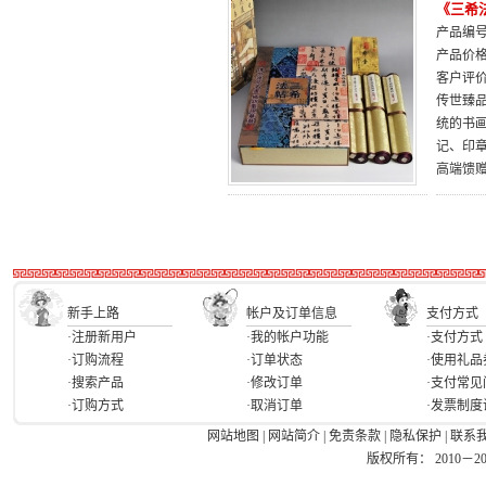
《三希
产品编号：
产品价
客户评
传世臻
统的书
记、印
高端馈
新手上路
帐户及订单信息
支付方式
·注册新用户
·我的帐户功能
·支付方式
·订购流程
·订单状态
·使用礼品
·搜索产品
·修改订单
·支付常见
·订购方式
·取消订单
·发票制度
网站地图
|
网站简介
|
免责条款
|
隐私保护
|
联系
版权所有： 2010－2026 Ea