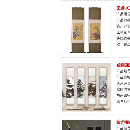
王道中
产品编号：
产品价
客户评
工笔花
传统的
韵，是
丝绸国
产品编号：
产品价
客户评
以国内
书画印
水自然
紫光檀
产品编号：