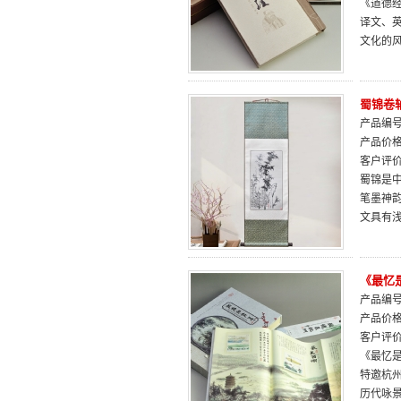
《道德
译文、
文化的
蜀锦卷
产品编号：
产品价
客户评
蜀锦是
笔墨神
文具有
《最忆
产品编号：
产品价
客户评
《最忆
特邀杭
历代咏