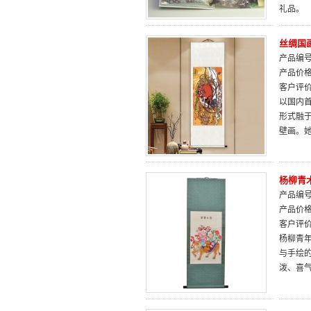
礼品。
丝绸国
产品编号：
产品价
客户评
以国内
形式融
壁画。
杨柳青
产品编号：
产品价
客户评
杨柳青
与手绘
泼、喜