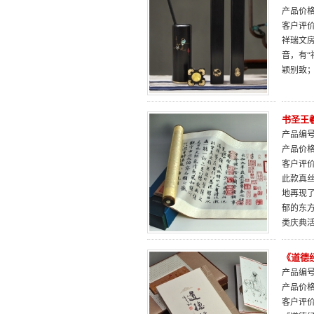
产品价
客户评
祥瑞文
音，有
颖别致
书圣王
产品编号：
产品价
客户评
此款真
地再现
郁的东
类庆典
《道德
产品编号：
产品价
客户评