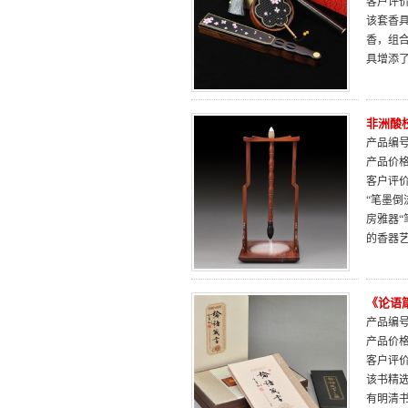
客户评
该套香具
香，组
具增添
非洲酸
产品编号：
产品价
客户评
“笔墨倒
房雅器“
的香器
《论语
产品编号：
产品价
客户评
该书精
有明清