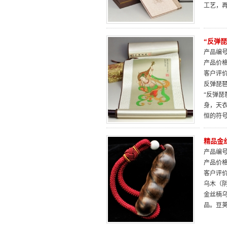
工艺，
“反弹
产品编号：
产品价
客户评
反弹琵
“反弹琵
身，天
恒的符
精品金
产品编号：
产品价
客户评
乌木（阴
金丝楠
品。豆