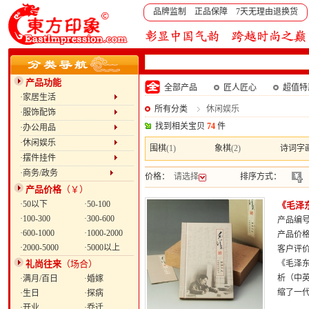
品牌监制 正品保障 7天无理由退换货
产品功能
全部产品
匠人匠心
超值特
·家居生活
所有分类
休闲娱乐
·服饰配饰
找到相关宝贝
74
件
·办公用品
·休闲娱乐
围棋
(1)
象棋
(2)
诗词字
·摆件挂件
·商务/政务
价格：
请选择
排序方式：
产品价格
（￥）
·50以下
·50-100
《毛泽
·100-300
·300-600
产品编号：
·600-1000
·1000-2000
产品价
·2000-5000
·5000以上
客户评
礼尚往来
（场合）
《毛泽
析（中
·满月/百日
·婚嫁
缩了一
·生日
·探病
·开业
·乔迁