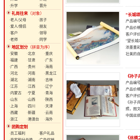
·升学
·晋升
礼尚往来
（对象）
“长城
·老人/父母
·孩子
产品编号：
·爱人/情侣
·朋友
产品价
·客户
·领导
客户评
·老师
·同学
“望长
地区划分
（拼音为序）
浓墨重
·安徽
·北京
·重庆
壮美的
·福建
·甘肃
·广东
·广西
·贵州
·海南
·河北
·河南
·黑龙江
《孙子
·湖北
·湖南
·吉林
产品编号：
·江苏
·江西
·辽宁
产品价
·内蒙古
·宁夏
·青海
客户评
·山东
·山西
·陕西
《孙子
·上海
·四川
·天津
照，图
·西藏
·新疆
·云南
中国丝
·浙江
·港澳台
·海外
团购定制
·员工福利
·客户礼品
《丝绸