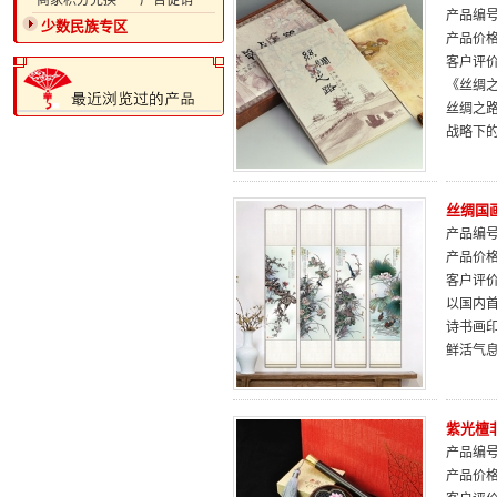
·商家积分兑换
·广告促销
产品编号：
少数民族专区
产品价
客户评
《丝绸
丝绸之
战略下
丝绸国
产品编号：
产品价
客户评
以国内
诗书画
鲜活气
紫光檀
产品编号：
产品价