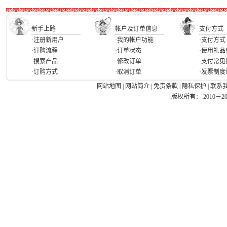
新手上路
帐户及订单信息
支付方式
·注册新用户
·我的帐户功能
·支付方式
·订购流程
·订单状态
·使用礼品
·搜索产品
·修改订单
·支付常见
·订购方式
·取消订单
·发票制度
网站地图
|
网站简介
|
免责条款
|
隐私保护
|
联系
版权所有： 2010－2026 Ea