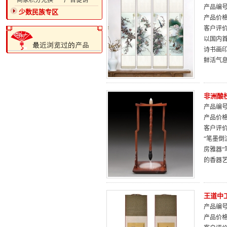
·商家积分兑换
·广告促销
产品编号：
少数民族专区
产品价
客户评
以国内
诗书画
鲜活气
非洲酸
产品编号：
产品价
客户评
“笔墨倒
房雅器“
的香器
王道中
产品编号：
产品价