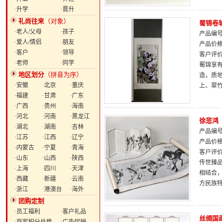
·升学
·晋升
礼尚往来
（对象）
蜀锦卷
·老人/父母
·孩子
产品编号：
·爱人/情侣
·朋友
产品价
·客户
·领导
客户评
·老师
·同学
蜀锦享
地区划分
（拼音为序）
造，质
·安徽
·北京
·重庆
上、翠
·福建
·甘肃
·广东
·广西
·贵州
·海南
·河北
·河南
·黑龙江
徐悲鸿
·湖北
·湖南
·吉林
产品编号：
·江苏
·江西
·辽宁
产品价
·内蒙古
·宁夏
·青海
客户评
·山东
·山西
·陕西
传世臻
·上海
·四川
·天津
相结合
·西藏
·新疆
·云南
方民族
·浙江
·港澳台
·海外
团购定制
·员工福利
·客户礼品
丝绸国