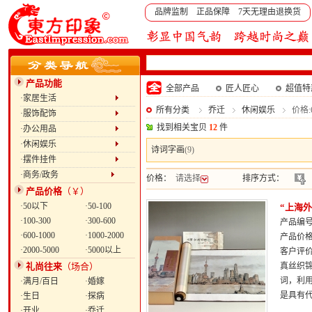
品牌监制 正品保障 7天无理由退换货
产品功能
全部产品
匠人匠心
超值特
·家居生活
所有分类
乔迁
休闲娱乐
价格:6
·服饰配饰
找到相关宝贝
12
件
·办公用品
·休闲娱乐
诗词字画
(9)
·摆件挂件
·商务/政务
价格：
请选择
排序方式：
产品价格
（￥）
·50以下
·50-100
“上海
·100-300
·300-600
产品编号：
·600-1000
·1000-2000
产品价
·2000-5000
·5000以上
客户评
礼尚往来
（场合）
真丝织
词，利
·满月/百日
·婚嫁
是具有代
·生日
·探病
·开业
·乔迁