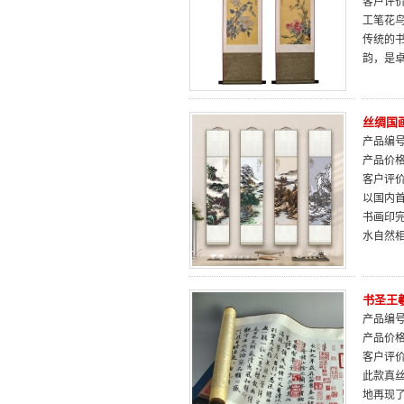
客户评
工笔花
传统的
韵，是
丝绸国
产品编号：
产品价
客户评
以国内
书画印
水自然
书圣王
产品编号：
产品价
客户评
此款真
地再现