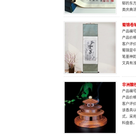
郁的东
类庆典
蜀锦卷
产品编号：
产品价
客户评
蜀锦是
笔墨神
文具有
非洲酸
产品编号：
产品价
客户评
该香具
式，采
料盘香