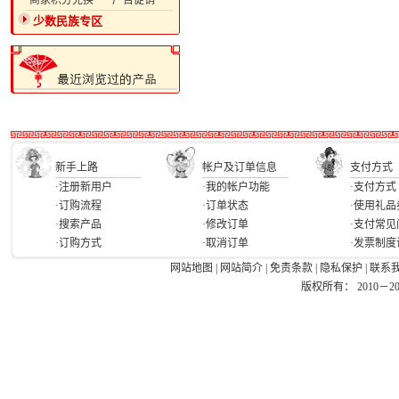
·商家积分兑换
·广告促销
少数民族专区
新手上路
帐户及订单信息
支付方式
·注册新用户
·我的帐户功能
·支付方式
·订购流程
·订单状态
·使用礼品
·搜索产品
·修改订单
·支付常见
·订购方式
·取消订单
·发票制度
网站地图
|
网站简介
|
免责条款
|
隐私保护
|
联系
版权所有： 2010－2026 Ea