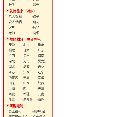
·升学
·晋升
礼尚往来
（对象）
·老人/父母
·孩子
·爱人/情侣
·朋友
·客户
·领导
·老师
·同学
地区划分
（拼音为序）
·安徽
·北京
·重庆
·福建
·甘肃
·广东
·广西
·贵州
·海南
·河北
·河南
·黑龙江
·湖北
·湖南
·吉林
·江苏
·江西
·辽宁
·内蒙古
·宁夏
·青海
·山东
·山西
·陕西
·上海
·四川
·天津
·西藏
·新疆
·云南
·浙江
·港澳台
·海外
团购定制
·员工福利
·客户礼品