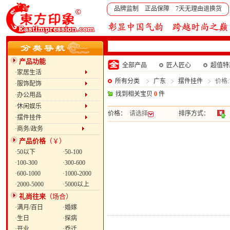
品牌监制 正品保障 7天无理由退换货
产品功能
全部产品
匠人匠心
超值特
·家居生活
所有分类
广东
摆件挂件
价格:1
·服饰配饰
找到相关宝贝
0
件
·办公用品
·休闲娱乐
价格：
请选择
排序方式：
·摆件挂件
·商务/政务
产品价格
（￥）
·50以下
·50-100
·100-300
·300-600
·600-1000
·1000-2000
·2000-5000
·5000以上
礼尚往来
（场合）
·满月/百日
·婚嫁
·生日
·探病
·开业
·乔迁