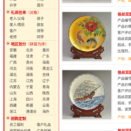
产地：
·升学
·晋升
礼尚往来
（对象）
掐丝双面
·老人/父母
·孩子
产品编号：
·爱人/情侣
·朋友
产品价
·客户
·领导
客户评
·老师
·同学
掐丝双
地区划分
（拼音为序）
掐丝、
·安徽
·北京
·重庆
比强烈
·福建
·甘肃
·广东
产地：
·广西
·贵州
·海南
·河北
·河南
·黑龙江
掐丝双面
·湖北
·湖南
·吉林
产品编号：
·江苏
·江西
·辽宁
产品价
·内蒙古
·宁夏
·青海
客户评
·山东
·山西
·陕西
掐丝双
·上海
·四川
·天津
掐丝、
·西藏
·新疆
·云南
丽。该
·浙江
·港澳台
·海外
产地：
团购定制
·员工福利
·客户礼品
掐丝双面