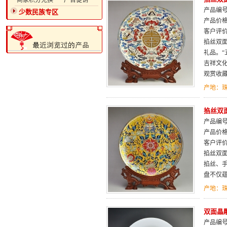
·商家积分兑换
·广告促销
产品编号：
少数民族专区
产品价
客户评
掐丝双
礼品。
吉祥文
观赏收
产地：
掐丝双面
产品编号：
产品价
客户评
掐丝双
掐丝、
盘不仅
产地：
双面晶
产品编号：