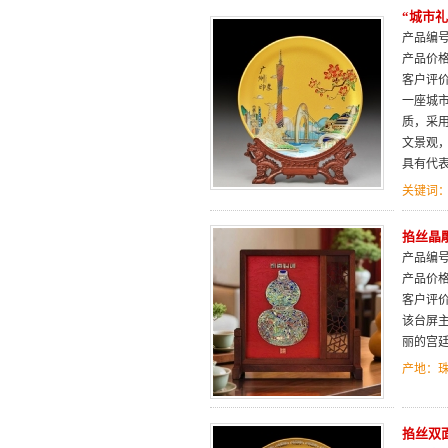
“城市礼
产品编号：
产品价
客户评
一座城
质，采
文景观
具有代表
关键词
掐丝晶
产品编号：
产品价
客户评
该台屏
丽的宫
产地：
掐丝双