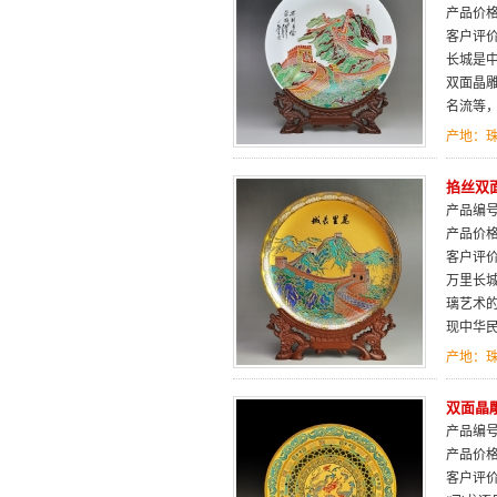
产品价
客户评
长城是中
双面晶
名流等，
产地：
掐丝双面
产品编号：
产品价
客户评
万里长
璃艺术
现中华
产地：
双面晶
产品编号：
产品价
客户评