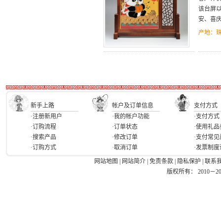
该台屏以
安、喜
产地：
新手上路
帐户及订单信息
支付方式
·注册新用户
·我的帐户功能
·支付方式
·订购流程
·订单状态
·使用礼品
·搜索产品
·修改订单
·支付常见
·订购方式
·取消订单
·发票制度
网站地图
|
网站简介
|
免责条款
|
隐私保护
|
联系
版权所有： 2010－2026 Ea