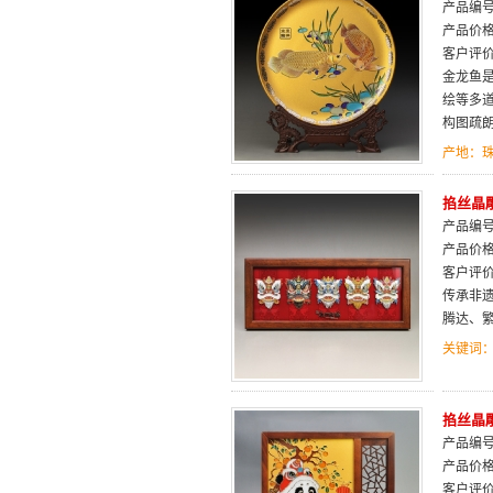
产品编号：
产品价
客户评
金龙鱼是
绘等多
构图疏
产地：
掐丝晶
产品编号：
产品价
客户评
传承非遗
腾达、
关键词
掐丝晶
产品编号：
产品价
客户评