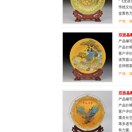
“飞龙
传统文
金黄色
产地：
双面晶
产品编号：
产品价
客户评
该赏盘
吉祥图
产地：
双面晶
产品编号：
产品价
客户评
鹰击长
等多道
有力量