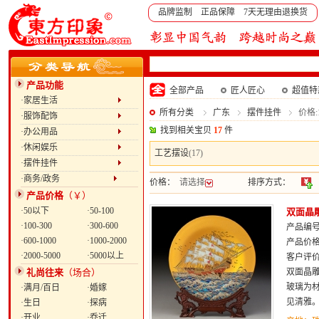
品牌监制 正品保障 7天无理由退换货
产品功能
全部产品
匠人匠心
超值特
·家居生活
所有分类
广东
摆件挂件
价格:1
·服饰配饰
找到相关宝贝
17
件
·办公用品
·休闲娱乐
工艺摆设
(17)
·摆件挂件
·商务/政务
价格：
请选择
排序方式：
产品价格
（￥）
·50以下
·50-100
双面晶
·100-300
·300-600
产品编号：
·600-1000
·1000-2000
产品价
·2000-5000
·5000以上
客户评
礼尚往来
（场合）
双面晶
玻璃为
·满月/百日
·婚嫁
见清雅
·生日
·探病
·开业
·乔迁