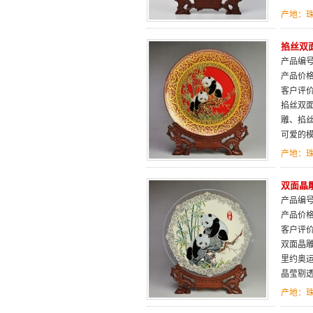
产地：
掐丝双面
产品编号：
产品价
客户评
掐丝双
雕、掐
可爱的模
产地：
双面晶
产品编号：
产品价
客户评
双面晶
里约奥
晶莹剔
产地：