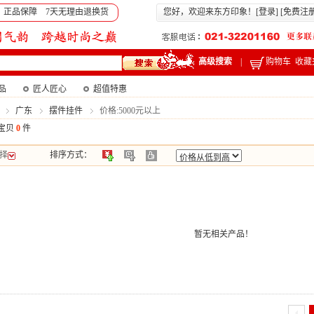
 正品保障 7天无理由退换货
您好，欢迎来东方印象！[
登录
] [
免费注
高级搜索
|
购物车
收藏
产品
匠人匠心
超值特惠
广东
摆件挂件
价格:5000元以上
宝贝
0
件
择
排序方式：
暂无相关产品！