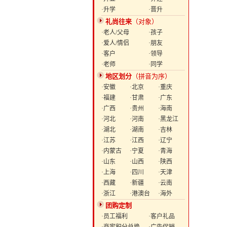
·升学
·晋升
礼尚往来
（对象）
·老人/父母
·孩子
·爱人/情侣
·朋友
·客户
·领导
·老师
·同学
地区划分
（拼音为序）
·安徽
·北京
·重庆
·福建
·甘肃
·广东
·广西
·贵州
·海南
·河北
·河南
·黑龙江
·湖北
·湖南
·吉林
·江苏
·江西
·辽宁
·内蒙古
·宁夏
·青海
·山东
·山西
·陕西
·上海
·四川
·天津
·西藏
·新疆
·云南
·浙江
·港澳台
·海外
团购定制
·员工福利
·客户礼品