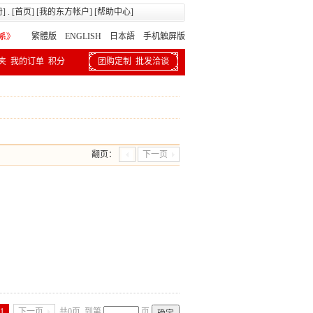
册
] . [
首页
] [
我的东方帐户
] [
帮助中心
]
繁體版
ENGLISH 日本語
手机触屏版
夹
我的订单
积分
团购定制
批发洽谈
翻页：
下一页
1
下一页
共0页
到第
页