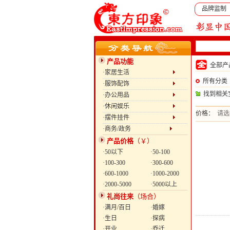
品牌监制
产品功能
全部
·家居生活
所有分类
·服饰配饰
找到相关
·办公用品
·休闲娱乐
价格：
请选
·摆件挂件
·商务/政务
产品价格
（￥）
·50以下
·50-100
·100-300
·300-600
·600-1000
·1000-2000
·2000-5000
·5000以上
礼尚往来
（场合）
·满月/百日
·婚嫁
·生日
·探病
·开业
·乔迁