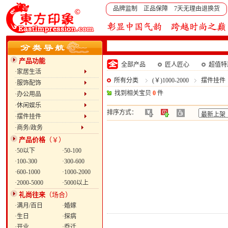
品牌监制 正品保障 7天无理由退换货
产品功能
全部产品
匠人匠心
超值特
·家居生活
所有分类
(￥)1000-2000
摆件挂件
·服饰配饰
找到相关宝贝
0
件
·办公用品
·休闲娱乐
排序方式：
·摆件挂件
·商务/政务
产品价格
（￥）
·50以下
·50-100
·100-300
·300-600
·600-1000
·1000-2000
·2000-5000
·5000以上
礼尚往来
（场合）
·满月/百日
·婚嫁
·生日
·探病
·开业
·乔迁