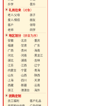
·升学
·晋升
礼尚往来
（对象）
·老人/父母
·孩子
·爱人/情侣
·朋友
·客户
·领导
·老师
·同学
地区划分
（拼音为序）
·安徽
·北京
·重庆
·福建
·甘肃
·广东
·广西
·贵州
·海南
·河北
·河南
·黑龙江
·湖北
·湖南
·吉林
·江苏
·江西
·辽宁
·内蒙古
·宁夏
·青海
·山东
·山西
·陕西
·上海
·四川
·天津
·西藏
·新疆
·云南
·浙江
·港澳台
·海外
团购定制
·员工福利
·客户礼品