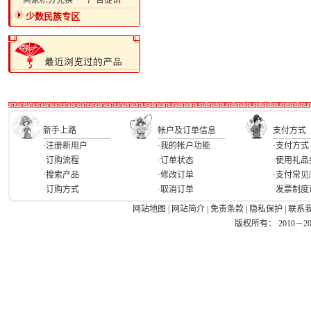
·商家积分兑换
·广告促销
少数民族专区
新手上路
帐户及订单信息
支付方式
·注册新用户
·我的帐户功能
·支付方式
·订购流程
·订单状态
·使用礼品
·搜索产品
·修改订单
·支付常见
·订购方式
·取消订单
·发票制度
网站地图
|
网站简介
|
免责条款
|
隐私保护
|
联系
版权所有： 2010－2026 Ea