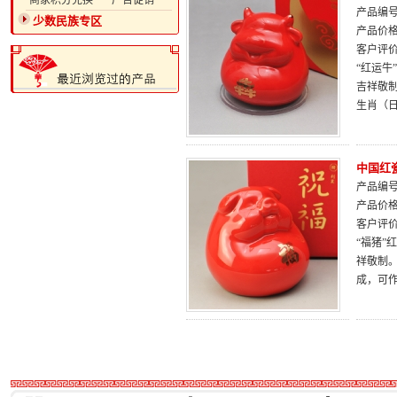
·商家积分兑换
·广告促销
产品编号：
少数民族专区
产品价
客户评
“红运牛
吉祥敬
生肖（
中国红
产品编号：
产品价
客户评
“福猪”
祥敬制
成，可