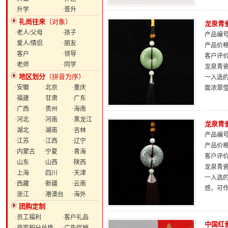
·升学
·晋升
礼尚往来
（对象）
龙泉青
·老人/父母
·孩子
产品编号：
·爱人/情侣
·朋友
产品价
·客户
·领导
客户评
·老师
·同学
龙泉青瓷
地区划分
（拼音为序）
一入选
·安徽
·北京
·重庆
面浓翠
·福建
·甘肃
·广东
·广西
·贵州
·海南
·河北
·河南
·黑龙江
龙泉青
·湖北
·湖南
·吉林
产品编号：
·江苏
·江西
·辽宁
产品价
·内蒙古
·宁夏
·青海
客户评
·山东
·山西
·陕西
龙泉青瓷
·上海
·四川
·天津
一入选
·西藏
·新疆
·云南
感，可
·浙江
·港澳台
·海外
团购定制
·员工福利
·客户礼品
中国红