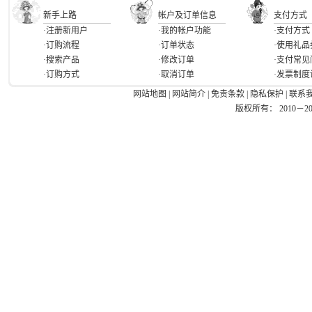
新手上路
帐户及订单信息
支付方式
·注册新用户
·我的帐户功能
·支付方式
·订购流程
·订单状态
·使用礼品
·搜索产品
·修改订单
·支付常见
·订购方式
·取消订单
·发票制度
网站地图
|
网站简介
|
免责条款
|
隐私保护
|
联系
版权所有： 2010－2026 Ea