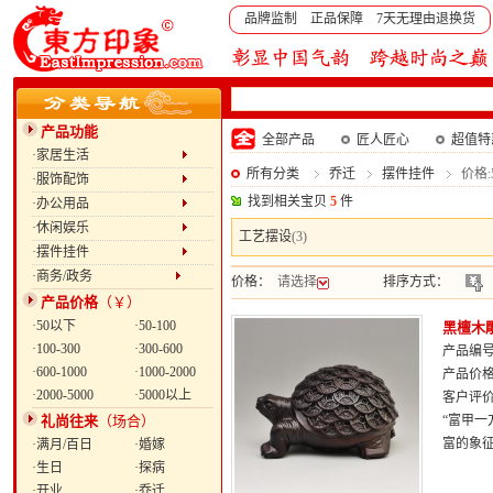
品牌监制 正品保障 7天无理由退换货
产品功能
全部产品
匠人匠心
超值特
·家居生活
所有分类
乔迁
摆件挂件
价格:
·服饰配饰
找到相关宝贝
5
件
·办公用品
·休闲娱乐
工艺摆设
(3)
·摆件挂件
·商务/政务
价格：
请选择
排序方式：
产品价格
（￥）
·50以下
·50-100
黑檀木
·100-300
·300-600
产品编号：
·600-1000
·1000-2000
产品价
·2000-5000
·5000以上
客户评
礼尚往来
（场合）
“富甲
富的象
·满月/百日
·婚嫁
·生日
·探病
·开业
·乔迁