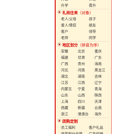
·升学
·晋升
礼尚往来
（对象）
·老人/父母
·孩子
·爱人/情侣
·朋友
·客户
·领导
·老师
·同学
地区划分
（拼音为序）
·安徽
·北京
·重庆
·福建
·甘肃
·广东
·广西
·贵州
·海南
·河北
·河南
·黑龙江
·湖北
·湖南
·吉林
·江苏
·江西
·辽宁
·内蒙古
·宁夏
·青海
·山东
·山西
·陕西
·上海
·四川
·天津
·西藏
·新疆
·云南
·浙江
·港澳台
·海外
团购定制
·员工福利
·客户礼品