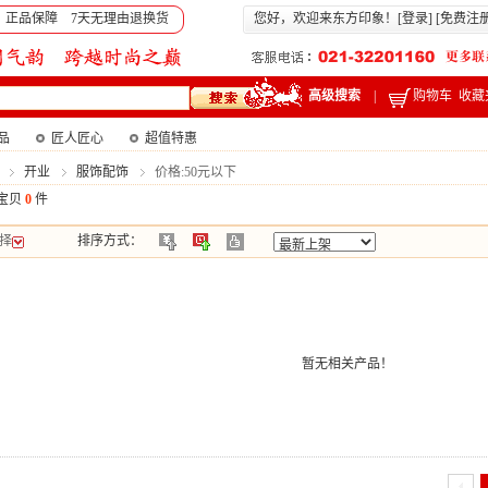
 正品保障 7天无理由退换货
您好，欢迎来东方印象！[
登录
] [
免费注
高级搜索
|
购物车
收藏
产品
匠人匠心
超值特惠
开业
服饰配饰
价格:50元以下
宝贝
0
件
择
排序方式：
暂无相关产品！