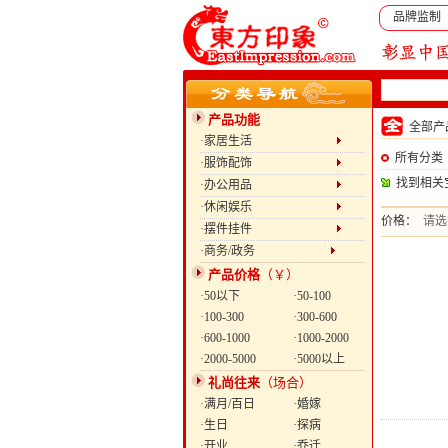
品牌监制
产品功能
全部
·家居生活
所有分类
·服饰配饰
找到相关
·办公用品
·休闲娱乐
价格：
请选
·摆件挂件
·商务/政务
产品价格
（￥）
·50以下
·50-100
·100-300
·300-600
·600-1000
·1000-2000
·2000-5000
·5000以上
礼尚往来
（场合）
·满月/百日
·婚嫁
·生日
·探病
·开业
·乔迁