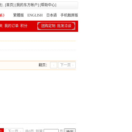
册
] . [
首页
] [
我的东方帐户
] [
帮助中心
]
繁體版
ENGLISH 日本語
手机触屏版
夹
我的订单
积分
团购定制
批发洽谈
翻页：
下一页
1
下一页
共0页
到第
页