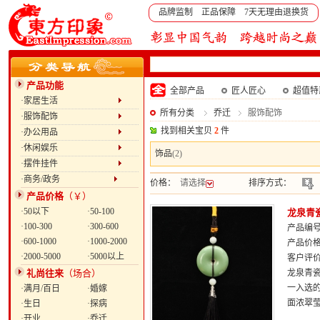
品牌监制 正品保障 7天无理由退换货
产品功能
全部产品
匠人匠心
超值特
·家居生活
所有分类
乔迁
服饰配饰
·服饰配饰
找到相关宝贝
2
件
·办公用品
·休闲娱乐
饰品
(2)
·摆件挂件
·商务/政务
价格：
请选择
排序方式：
产品价格
（￥）
·50以下
·50-100
龙泉青
·100-300
·300-600
产品编号：
·600-1000
·1000-2000
产品价
·2000-5000
·5000以上
客户评
礼尚往来
（场合）
龙泉青瓷
一入选
·满月/百日
·婚嫁
面浓翠
·生日
·探病
·开业
·乔迁