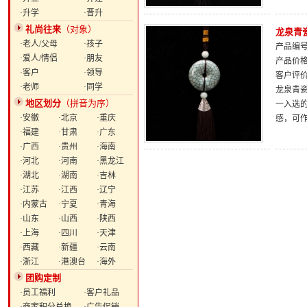
·升学
·晋升
礼尚往来
（对象）
龙泉青
·老人/父母
·孩子
产品编号：
·爱人/情侣
·朋友
产品价
·客户
·领导
客户评
·老师
·同学
龙泉青瓷
地区划分
（拼音为序）
一入选
·安徽
·北京
·重庆
感，可
·福建
·甘肃
·广东
·广西
·贵州
·海南
·河北
·河南
·黑龙江
·湖北
·湖南
·吉林
·江苏
·江西
·辽宁
·内蒙古
·宁夏
·青海
·山东
·山西
·陕西
·上海
·四川
·天津
·西藏
·新疆
·云南
·浙江
·港澳台
·海外
团购定制
·员工福利
·客户礼品