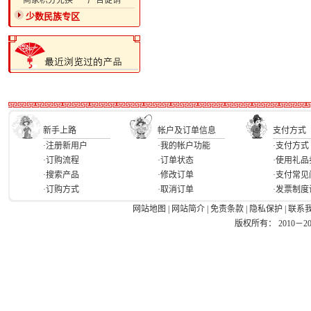
·商家积分兑换
·广告促销
少数民族专区
新手上路
帐户及订单信息
支付方式
·注册新用户
·我的帐户功能
·支付方式
·订购流程
·订单状态
·使用礼品
·搜索产品
·修改订单
·支付常见
·订购方式
·取消订单
·发票制度
网站地图
|
网站简介
|
免责条款
|
隐私保护
|
联系
版权所有： 2010－2026 Ea