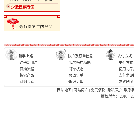
·商家积分兑换
·广告促销
少数民族专区
新手上路
帐户及订单信息
支付方式
·注册新用户
·我的帐户功能
·支付方式
·订购流程
·订单状态
·使用礼品
·搜索产品
·修改订单
·支付常见
·订购方式
·取消订单
·发票制度
网站地图
|
网站简介
|
免责条款
|
隐私保护
|
联系
版权所有： 2010－2026 Ea