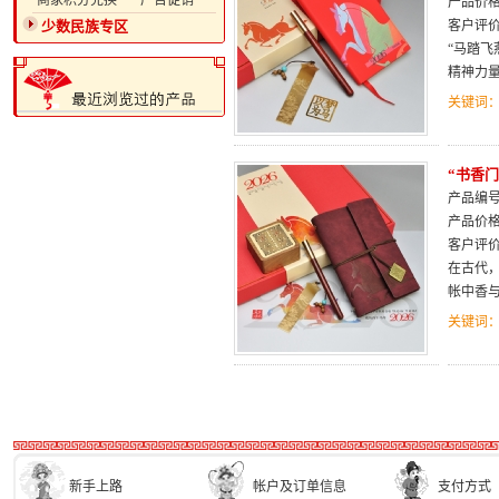
·商家积分兑换
·广告促销
产品价
少数民族专区
客户评
“马踏飞
精神力
关键词
“书香
产品编号：
产品价
客户评
在古代
帐中香
关键词
新手上路
帐户及订单信息
支付方式