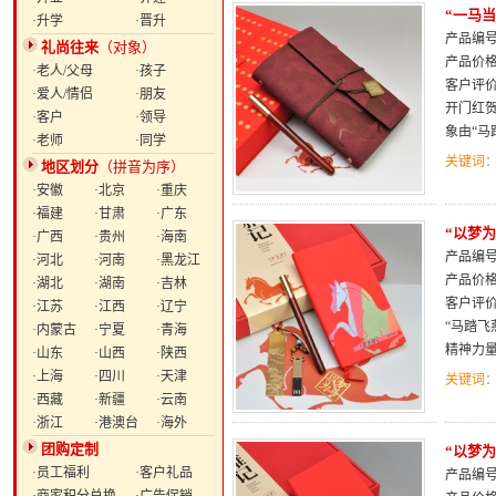
“一马
·升学
·晋升
产品编号：
礼尚往来
（对象）
产品价
·老人/父母
·孩子
客户评
·爱人/情侣
·朋友
开门红贺
·客户
·领导
象由“
·老师
·同学
关键词
地区划分
（拼音为序）
·安徽
·北京
·重庆
·福建
·甘肃
·广东
“以梦
·广西
·贵州
·海南
产品编号：
·河北
·河南
·黑龙江
产品价
·湖北
·湖南
·吉林
客户评
·江苏
·江西
·辽宁
“马踏飞
·内蒙古
·宁夏
·青海
精神力
·山东
·山西
·陕西
·上海
·四川
·天津
关键词
·西藏
·新疆
·云南
·浙江
·港澳台
·海外
团购定制
“以梦
·员工福利
·客户礼品
产品编号：