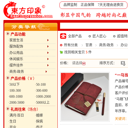
品牌监制 正品保障 7天无理由退换货
产品功能
全部产品
匠人匠心
超值特
·家居生活
所有分类
甘肃
商务/政务
办公
·服饰配饰
找到相关宝贝
5
件
·办公用品
·休闲娱乐
价格：
请选择
排序方式：
·摆件挂件
·商务/政务
“一马
产品价格
（￥）
产品编号：
·50以下
·50-100
产品价
·100-300
·300-600
客户评
·600-1000
·1000-2000
“马踏飞
·2000-5000
·5000以上
直前、
礼尚往来
（场合）
年序章
·满月/百日
·婚嫁
关键词
·生日
·探病
·开业
·乔迁