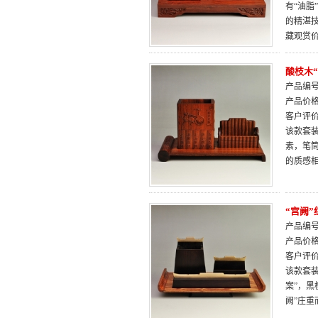
有“油
的精湛
藏观赏
酸枝木
产品编号：
产品价
客户评
该款套装
素，笔
的质感
“宫阙
产品编号：
产品价
客户评
该款套
案”，
阙”庄