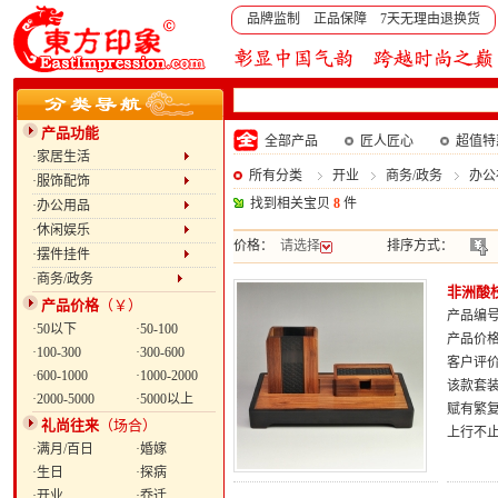
品牌监制 正品保障 7天无理由退换货
产品功能
全部产品
匠人匠心
超值特
·家居生活
所有分类
开业
商务/政务
办公
·服饰配饰
找到相关宝贝
8
件
·办公用品
·休闲娱乐
价格：
请选择
排序方式：
·摆件挂件
·商务/政务
非洲酸
产品价格
（￥）
产品编号：
·50以下
·50-100
产品价
·100-300
·300-600
客户评
·600-1000
·1000-2000
该款套
·2000-5000
·5000以上
赋有繁
礼尚往来
（场合）
上行不
·满月/百日
·婚嫁
·生日
·探病
·开业
·乔迁