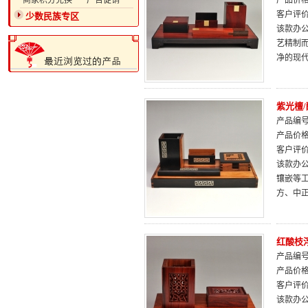
·商家积分兑换
·广告促销
产品价
客户评
少数民族专区
该款办
艺精制
净的现
紫光檀
产品编号：
产品价
客户评
该款办公
镶嵌等
方、中
红酸枝
产品编号：
产品价
客户评
该款办