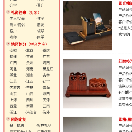
紫光檀
·升学
·晋升
产品编号：
礼尚往来
（对象）
产品价
·老人/父母
·孩子
客户评
·爱人/情侣
·朋友
“总是人
·客户
·领导
意”铜
·老师
·同学
地区划分
（拼音为序）
·安徽
·北京
·重庆
·福建
·甘肃
·广东
红酸枝
·广西
·贵州
·海南
产品编号：
·河北
·河南
·黑龙江
产品价
·湖北
·湖南
·吉林
客户评
·江苏
·江西
·辽宁
该款办
·内蒙古
·宁夏
·青海
有“油
·山东
·山西
·陕西
纹饰华
·上海
·四川
·天津
具有永
·西藏
·新疆
·云南
·浙江
·港澳台
·海外
团购定制
紫檀/
·员工福利
·客户礼品
产品编号：