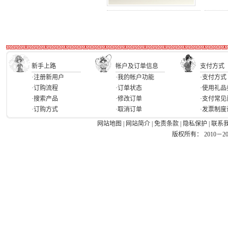
新手上路
帐户及订单信息
支付方式
·注册新用户
·我的帐户功能
·支付方式
·订购流程
·订单状态
·使用礼品
·搜索产品
·修改订单
·支付常见
·订购方式
·取消订单
·发票制度
网站地图
|
网站简介
|
免责条款
|
隐私保护
|
联系
版权所有： 2010－2026 Ea