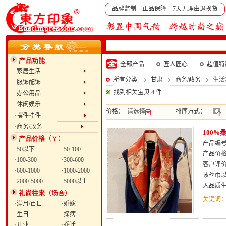
品牌监制 正品保障 7天无理由退换货
产品功能
全部产品
匠人匠心
超值特
·家居生活
所有分类
甘肃
商务/政务
生活
·服饰配饰
找到相关宝贝
4
件
·办公用品
·休闲娱乐
价格：
请选择
排序方式：
·摆件挂件
·商务/政务
100
产品价格
（￥）
产品编号：
·50以下
·50-100
产品价
·100-300
·300-600
客户评
·600-1000
·1000-2000
该丝巾
·2000-5000
·5000以上
入品质
礼尚往来
（场合）
关键词
·满月/百日
·婚嫁
·生日
·探病
·开业
·乔迁