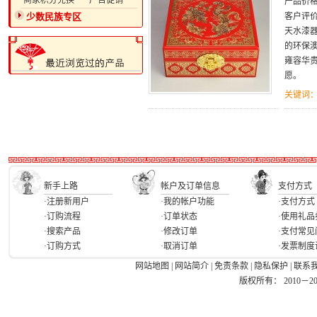
·商家积分兑换
·广告促销
产品价
少数民族专区
客户评
天水漆
的环保
雍容华
愿。
关键词
新手上路
帐户及订单信息
支付方式
·注册新用户
·我的帐户功能
·支付方式
·订购流程
·订单状态
·使用礼品
·搜索产品
·修改订单
·支付常见
·订购方式
·取消订单
·发票制度
网站地图
|
网站简介
|
免责条款
|
隐私保护
|
联系
版权所有： 2010－2026 Ea