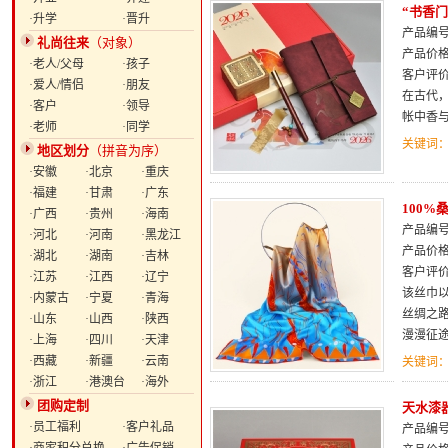
“书香
·升学
·晋升
产品编号：
礼尚往来
（对象）
产品价
·老人/父母
·孩子
客户评
·爱人/情侣
·朋友
在古代
·客户
·领导
帐中香
·老师
·同学
关键词
地区划分
（拼音为序）
·安徽
·北京
·重庆
·福建
·甘肃
·广东
100
·广西
·贵州
·海南
产品编号：
·河北
·河南
·黑龙江
产品价
·湖北
·湖南
·吉林
客户评
·江苏
·江西
·辽宁
该丝巾
·内蒙古
·宁夏
·青海
丝绸之
·山东
·山西
·陕西
漫漫征
·上海
·四川
·天津
·西藏
·新疆
·云南
关键词
·浙江
·港澳台
·海外
团购定制
天水漆
·员工福利
·客户礼品
产品编号：