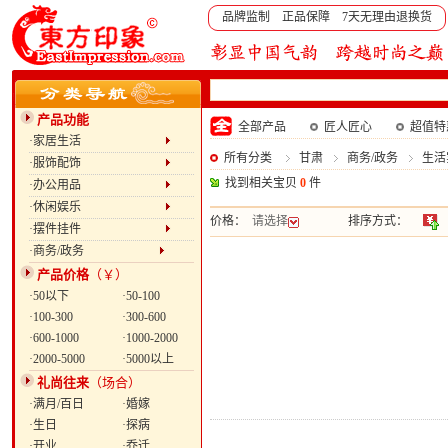
品牌监制 正品保障 7天无理由退换货
产品功能
全部产品
匠人匠心
超值特
·家居生活
所有分类
甘肃
商务/政务
生活
·服饰配饰
找到相关宝贝
0
件
·办公用品
·休闲娱乐
价格：
请选择
排序方式：
·摆件挂件
·商务/政务
产品价格
（￥）
·50以下
·50-100
·100-300
·300-600
·600-1000
·1000-2000
·2000-5000
·5000以上
礼尚往来
（场合）
·满月/百日
·婚嫁
·生日
·探病
·开业
·乔迁