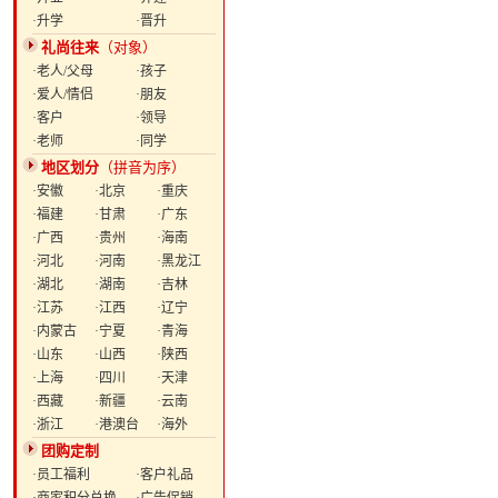
·升学
·晋升
礼尚往来
（对象）
·老人/父母
·孩子
·爱人/情侣
·朋友
·客户
·领导
·老师
·同学
地区划分
（拼音为序）
·安徽
·北京
·重庆
·福建
·甘肃
·广东
·广西
·贵州
·海南
·河北
·河南
·黑龙江
·湖北
·湖南
·吉林
·江苏
·江西
·辽宁
·内蒙古
·宁夏
·青海
·山东
·山西
·陕西
·上海
·四川
·天津
·西藏
·新疆
·云南
·浙江
·港澳台
·海外
团购定制
·员工福利
·客户礼品