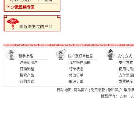
·商家积分兑换
·广告促销
少数民族专区
新手上路
帐户及订单信息
支付方式
·注册新用户
·我的帐户功能
·支付方式
·订购流程
·订单状态
·使用礼品
·搜索产品
·修改订单
·支付常见
·订购方式
·取消订单
·发票制度
网站地图
|
网站简介
|
免责条款
|
隐私保护
|
联系
版权所有： 2010－2026 Ea