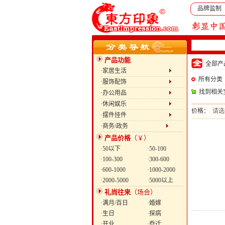
品牌监制
产品功能
全部
·家居生活
所有分类
·服饰配饰
找到相关
·办公用品
·休闲娱乐
价格：
请选
·摆件挂件
·商务/政务
产品价格
（￥）
·50以下
·50-100
·100-300
·300-600
·600-1000
·1000-2000
·2000-5000
·5000以上
礼尚往来
（场合）
·满月/百日
·婚嫁
·生日
·探病
·开业
·乔迁