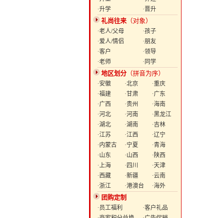
·升学
·晋升
礼尚往来
（对象）
·老人/父母
·孩子
·爱人/情侣
·朋友
·客户
·领导
·老师
·同学
地区划分
（拼音为序）
·安徽
·北京
·重庆
·福建
·甘肃
·广东
·广西
·贵州
·海南
·河北
·河南
·黑龙江
·湖北
·湖南
·吉林
·江苏
·江西
·辽宁
·内蒙古
·宁夏
·青海
·山东
·山西
·陕西
·上海
·四川
·天津
·西藏
·新疆
·云南
·浙江
·港澳台
·海外
团购定制
·员工福利
·客户礼品