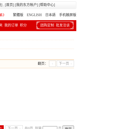
册
] . [
首页
] [
我的东方帐户
] [
帮助中心
]
繁體版
ENGLISH 日本語
手机触屏版
夹
我的订单
积分
团购定制
批发洽谈
翻页：
下一页
1
下一页
共0页
到第
页