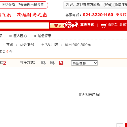
 正品保障 7天无理由退换货
您好，欢迎来东方印象！[
登录
] [
免费注
高级搜索
|
购物车
收藏
产品
匠人匠心
超值特惠
甘肃
商务/政务
生活实用装
价格:2000-5000元
宝贝
0
件
择
排序方式：
暂无相关产品！