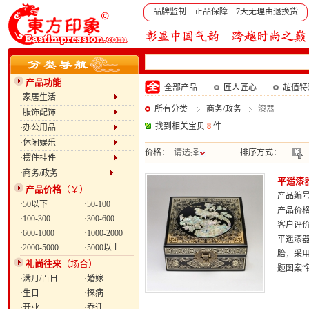
品牌监制 正品保障 7天无理由退换货
产品功能
全部产品
匠人匠心
超值特
·家居生活
所有分类
商务/政务
漆器
·服饰配饰
找到相关宝贝
8
件
·办公用品
·休闲娱乐
价格：
请选择
排序方式：
·摆件挂件
·商务/政务
平遥漆
产品价格
（￥）
产品编号：
·50以下
·50-100
产品价
·100-300
·300-600
客户评
·600-1000
·1000-2000
平遥漆器
·2000-5000
·5000以上
胎，采
礼尚往来
（场合）
题图案
·满月/百日
·婚嫁
·生日
·探病
·开业
·乔迁