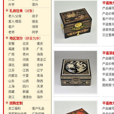
平遥推
·升学
·晋升
产品编号：
礼尚往来
（对象）
产品价
·老人/父母
·孩子
客户评
·爱人/情侣
·朋友
平遥推光
·客户
·领导
该首饰
·老师
·同学
又庄重
地区划分
（拼音为序）
·安徽
·北京
·重庆
·福建
·甘肃
·广东
平遥漆
·广西
·贵州
·海南
产品编号：
·河北
·河南
·黑龙江
产品价
·湖北
·湖南
·吉林
客户评
·江苏
·江西
·辽宁
平遥漆器
·内蒙古
·宁夏
·青海
胎，采
·山东
·山西
·陕西
题图案
·上海
·四川
·天津
·西藏
·新疆
·云南
·浙江
·港澳台
·海外
团购定制
平遥推
·员工福利
·客户礼品
产品编号：