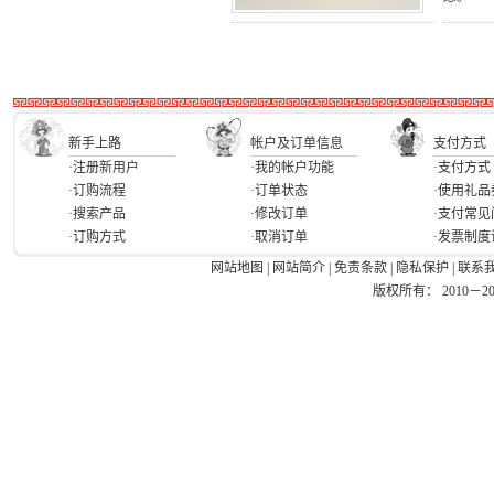
新手上路
帐户及订单信息
支付方式
·注册新用户
·我的帐户功能
·支付方式
·订购流程
·订单状态
·使用礼品
·搜索产品
·修改订单
·支付常见
·订购方式
·取消订单
·发票制度
网站地图
|
网站简介
|
免责条款
|
隐私保护
|
联系
版权所有： 2010－2026 Ea