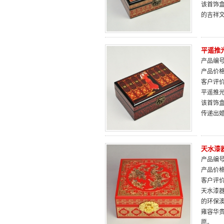
该首饰
的吉祥
平遥推
产品编号：
产品价
客户评
平遥推光
该首饰
传递出
天水漆
产品编号：
产品价
客户评
天水漆
的环保
雍容华
愿。