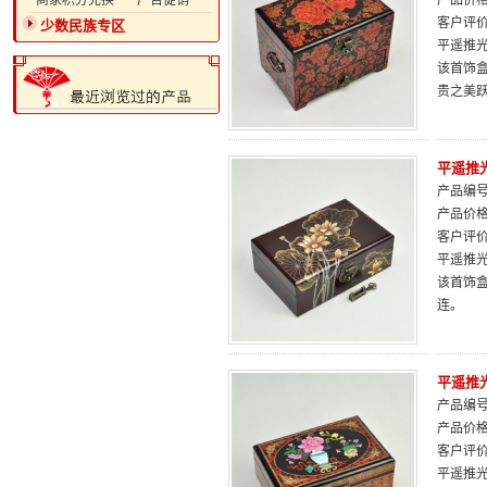
·商家积分兑换
·广告促销
产品价
客户评
少数民族专区
平遥推光
该首饰
贵之美
平遥推
产品编号：
产品价
客户评
平遥推光
该首饰
连。
平遥推
产品编号：
产品价
客户评
平遥推光