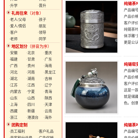
纯锡茶
·升学
·晋升
产品编号：
礼尚往来
（对象）
产品价
·老人/父母
·孩子
客户评
·爱人/情侣
·朋友
纯锡茶
·客户
·领导
体浮雕
·老师
·同学
更是公
地区划分
（拼音为序）
·安徽
·北京
·重庆
·福建
·甘肃
·广东
纯锡窑
·广西
·贵州
·海南
产品编号：
·河北
·河南
·黑龙江
产品价
·湖北
·湖南
·吉林
客户评
·江苏
·江西
·辽宁
这是一
·内蒙古
·宁夏
·青海
就是储
·山东
·山西
·陕西
色。创
·上海
·四川
·天津
·西藏
·新疆
·云南
·浙江
·港澳台
·海外
团购定制
纯锡茶
·员工福利
·客户礼品
产品编号：