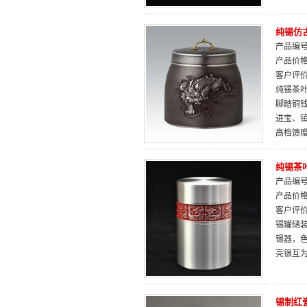
纯锡仿
产品编号：
产品价
客户评
纯锡茶
脚踏铜
进宝、
高档馈
纯锡茶叶
产品编号：
产品价
客户评
锡罐储装
锡器，
亮银互
锡制红