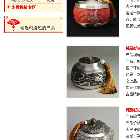
·商家积分兑换
·广告促销
产品价
客户评
少数民族专区
这是一
点，能
细腻优
纯锡仿
产品编号：
产品价
客户评
这是一
之上品。
繁复优
古图腾
纯锡仿
产品编号：
产品价
客户评
这是一