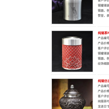
客户评
锡罐储装
锡器，色
赞誉，
纯锡茶
产品编号：
产品价
客户评
锡罐储装
锡器，色
纹饰细
纯锡仿
产品编号：
产品价
客户评
纯锡茶
龙逐日