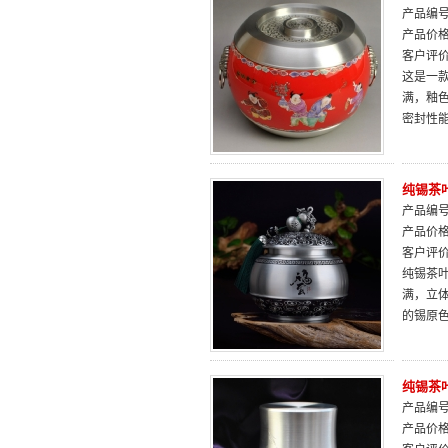
产品编号：
产品价
客户评
这是一
满，釉
密封性
纯锡茶
产品编号：
产品价
客户评
纯锡茶
满，立
的锡原
纯锡茶
产品编号：
产品价