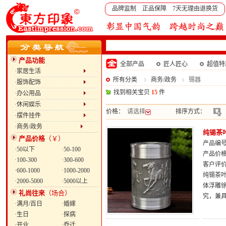
品牌监制 正品保障 7天无理由退换货
产品功能
全部产品
匠人匠心
超值特
·家居生活
所有分类
商务/政务
锡器
·服饰配饰
找到相关宝贝
15
件
·办公用品
·休闲娱乐
价格：
请选择
排序方式：
·摆件挂件
·商务/政务
纯锡茶
产品价格
（￥）
产品编号：
·50以下
·50-100
产品价
·100-300
·300-600
客户评
·600-1000
·1000-2000
纯锡茶
·2000-5000
·5000以上
体浮雕
礼尚往来
（场合）
究，兼
·满月/百日
·婚嫁
·生日
·探病
·开业
·乔迁