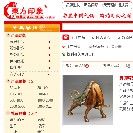
品牌监制 正品保障 7天无理由退换货
产品功能
全部产品
匠人匠心
超值特
·家居生活
所有分类
商务/政务
青铜器
·服饰配饰
找到相关宝贝
1
件
·办公用品
·休闲娱乐
价格：
请选择
排序方式：
·摆件挂件
·商务/政务
黄铜精
产品价格
（￥）
产品编号：
·50以下
·50-100
产品价
·100-300
·300-600
客户评
·600-1000
·1000-2000
牛摆件
·2000-5000
·5000以上
砥砺前
礼尚往来
（场合）
·满月/百日
·婚嫁
·生日
·探病
·开业
·乔迁