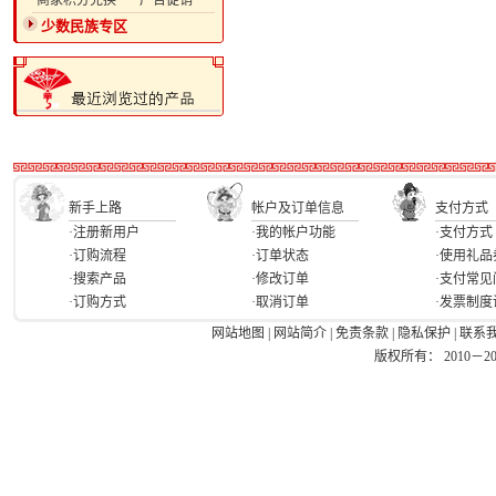
·商家积分兑换
·广告促销
少数民族专区
新手上路
帐户及订单信息
支付方式
·注册新用户
·我的帐户功能
·支付方式
·订购流程
·订单状态
·使用礼品
·搜索产品
·修改订单
·支付常见
·订购方式
·取消订单
·发票制度
网站地图
|
网站简介
|
免责条款
|
隐私保护
|
联系
版权所有： 2010－2026 Ea