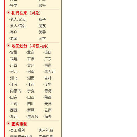
·升学
·晋升
礼尚往来
（对象）
·老人/父母
·孩子
·爱人/情侣
·朋友
·客户
·领导
·老师
·同学
地区划分
（拼音为序）
·安徽
·北京
·重庆
·福建
·甘肃
·广东
·广西
·贵州
·海南
·河北
·河南
·黑龙江
·湖北
·湖南
·吉林
·江苏
·江西
·辽宁
·内蒙古
·宁夏
·青海
·山东
·山西
·陕西
·上海
·四川
·天津
·西藏
·新疆
·云南
·浙江
·港澳台
·海外
团购定制
·员工福利
·客户礼品