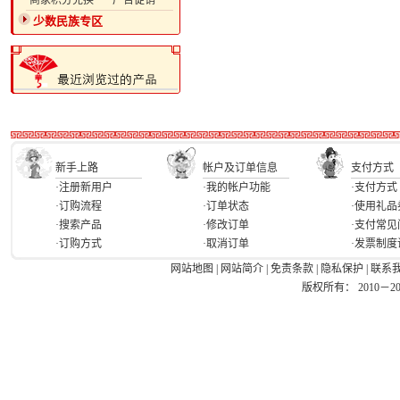
·商家积分兑换
·广告促销
少数民族专区
新手上路
帐户及订单信息
支付方式
·注册新用户
·我的帐户功能
·支付方式
·订购流程
·订单状态
·使用礼品
·搜索产品
·修改订单
·支付常见
·订购方式
·取消订单
·发票制度
网站地图
|
网站简介
|
免责条款
|
隐私保护
|
联系
版权所有： 2010－2026 Ea