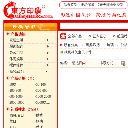
品牌监制 正品保障 7天无理由退换货
产品功能
全部产品
匠人匠心
超值特
·家居生活
所有分类
商务/政务
琉璃
价格:
·服饰配饰
找到相关宝贝
0
件
·办公用品
·休闲娱乐
价格：
请选择
排序方式：
·摆件挂件
·商务/政务
产品价格
（￥）
·50以下
·50-100
·100-300
·300-600
·600-1000
·1000-2000
·2000-5000
·5000以上
礼尚往来
（场合）
·满月/百日
·婚嫁
·生日
·探病
·开业
·乔迁