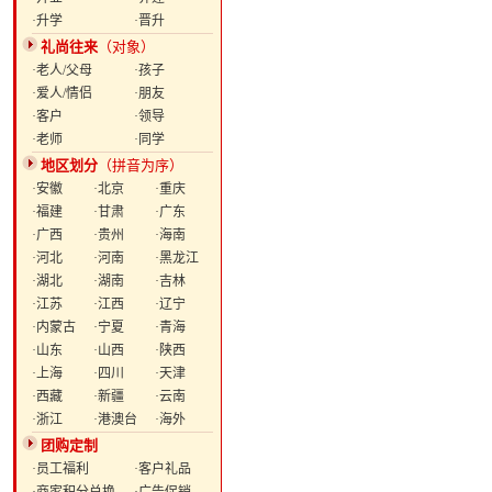
·升学
·晋升
礼尚往来
（对象）
·老人/父母
·孩子
·爱人/情侣
·朋友
·客户
·领导
·老师
·同学
地区划分
（拼音为序）
·安徽
·北京
·重庆
·福建
·甘肃
·广东
·广西
·贵州
·海南
·河北
·河南
·黑龙江
·湖北
·湖南
·吉林
·江苏
·江西
·辽宁
·内蒙古
·宁夏
·青海
·山东
·山西
·陕西
·上海
·四川
·天津
·西藏
·新疆
·云南
·浙江
·港澳台
·海外
团购定制
·员工福利
·客户礼品