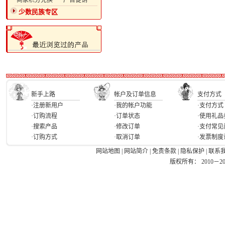
·商家积分兑换
·广告促销
少数民族专区
新手上路
帐户及订单信息
支付方式
·注册新用户
·我的帐户功能
·支付方式
·订购流程
·订单状态
·使用礼品
·搜索产品
·修改订单
·支付常见
·订购方式
·取消订单
·发票制度
网站地图
|
网站简介
|
免责条款
|
隐私保护
|
联系
版权所有： 2010－2026 Ea