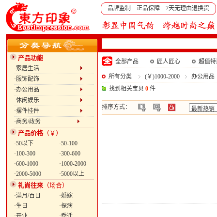
品牌监制 正品保障 7天无理由退换货
产品功能
全部产品
匠人匠心
超值特
·家居生活
所有分类
(￥)1000-2000
办公用品
·服饰配饰
找到相关宝贝
0
件
·办公用品
·休闲娱乐
排序方式：
·摆件挂件
·商务/政务
产品价格
（￥）
·50以下
·50-100
·100-300
·300-600
·600-1000
·1000-2000
·2000-5000
·5000以上
礼尚往来
（场合）
·满月/百日
·婚嫁
·生日
·探病
·开业
·乔迁