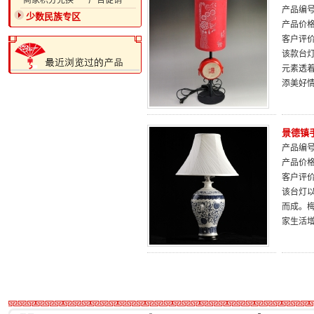
·商家积分兑换
·广告促销
产品编号：
少数民族专区
产品价
客户评
该款台
元素透
添美好
景德镇
产品编号：
产品价
客户评
该台灯
而成。
家生活