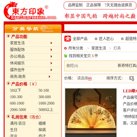
品牌监制 正品保障 7天无理由退换货
产品功能
全部产品
匠人匠心
超值特
·家居生活
所有分类
家居生活
灯具
·服饰配饰
找到相关宝贝
5
件
·办公用品
·休闲娱乐
台灯
(4)
新奇特灯具
·摆件挂件
·商务/政务
价格：
请选择
排序方式：
产品价格
（￥）
·50以下
·50-100
LED
·100-300
·300-600
产品编号：
·600-1000
·1000-2000
产品价
·2000-5000
·5000以上
客户评
礼尚往来
（场合）
“柿柿如
面，又
·满月/百日
·婚嫁
·生日
·探病
·开业
·乔迁