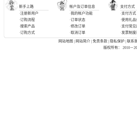
新手上路
帐户及订单信息
支付方式
·注册新用户
·我的帐户功能
·支付方式
·订购流程
·订单状态
·使用礼品
·搜索产品
·修改订单
·支付常见
·订购方式
·取消订单
·发票制度
网站地图
|
网站简介
|
免责条款
|
隐私保护
|
联系
版权所有： 2010－2026 Ea