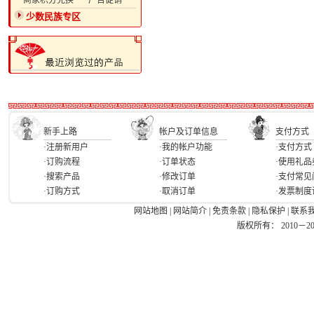
·商家积分兑换
·广告促销
少数民族专区
新手上路
帐户及订单信息
支付方式
·注册新用户
·我的帐户功能
·支付方式
·订购流程
·订单状态
·使用礼品
·搜索产品
·修改订单
·支付常见
·订购方式
·取消订单
·发票制度
网站地图
|
网站简介
|
免责条款
|
隐私保护
|
联系
版权所有： 2010－2026 Ea