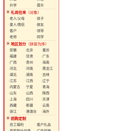
·升学
·晋升
礼尚往来
（对象）
·老人/父母
·孩子
·爱人/情侣
·朋友
·客户
·领导
·老师
·同学
地区划分
（拼音为序）
·安徽
·北京
·重庆
·福建
·甘肃
·广东
·广西
·贵州
·海南
·河北
·河南
·黑龙江
·湖北
·湖南
·吉林
·江苏
·江西
·辽宁
·内蒙古
·宁夏
·青海
·山东
·山西
·陕西
·上海
·四川
·天津
·西藏
·新疆
·云南
·浙江
·港澳台
·海外
团购定制
·员工福利
·客户礼品