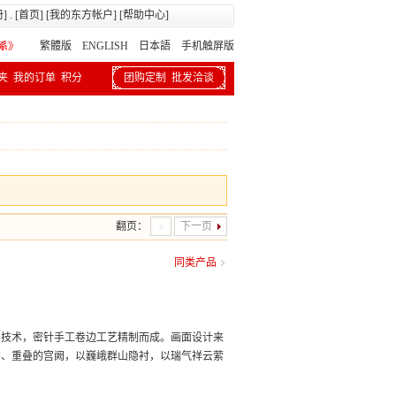
册
] . [
首页
] [
我的东方帐户
] [
帮助中心
]
繁體版
ENGLISH 日本語
手机触屏版
夹
我的订单
积分
团购定制
批发洽谈
翻页：
下一页
同类产品
印技术，密针手工卷边工艺精制而成。画面设计来
宇、重叠的宫阙，以巍峨群山隐衬，以瑞气祥云萦