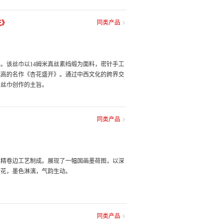
花》
同类产品
。该丝巾以14姆米真丝素绉缎为面料，密针手工
梵高的名作《杏花盛开》。通过中西文化的跨界交
术丝巾创作的主旨。
同类产品
工精卷边工艺制成。展现了一幅国画墨荷图，以深
荷花，墨色淋漓，气韵生动。
同类产品