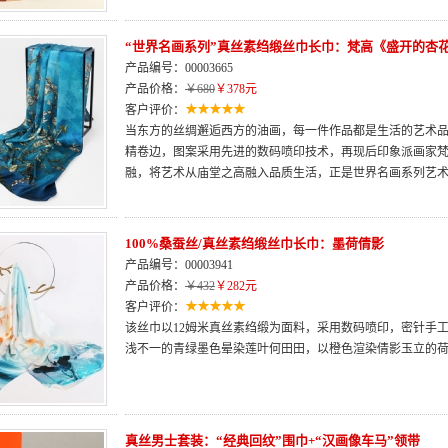
“世界名画系列”真丝素绉缎丝巾长巾：梵高《盛开的杏
产品编号：00003665
产品价格：
￥680
￥378元
客户评价：
当东方的丝绸邂逅西方的油画，每一件作品都是生活的艺术品
精卷边，图案采用先进的数码喷印技术，再现后印象派画家
融，将艺术从庙堂之高融入品质生活，正是世界名画系列艺
100%桑蚕丝/真丝素绉缎丝巾长巾：墨荷倩影
产品编号：00003941
产品价格：
￥432
￥282元
客户评价：
该丝巾以12姆米真丝素绉缎为面料，采用数码喷印，密针手
浅不一的青绿墨色晕染莲叶何田田，以橙色渲染倩影玉立的
真丝男士套装：“经典回纹”围巾+“汉画像车马”领带