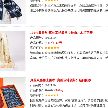
客户评价：
盘扣丝巾以14姆米真丝素绉缎为面料，双层双面数码印花，
扣丝巾的多种造型更为女性带来或现代时尚或古典雍容的风
100%桑蚕丝/真丝素绉缎丝巾长巾：木兰花开
产品编号：00003936
产品价格：
￥412
￥268元
客户评价：
该丝巾以12姆米真丝素绉缎为面料，图案采用先进的数码喷
鸟画，大片的木兰花簇拥枝头竞相绽放，美丽的鸟雀好似自
真丝双层男士围巾+真丝云锦领带：经典回纹
产品编号：00003892
产品价格：
￥1390
￥820元
客户评价：
回形纹是中国经典的纹饰，寓意“富贵连绵”。该套装以回形
时尚演绎，真丝云锦领带满铺回形纹，经典与时尚在此交融