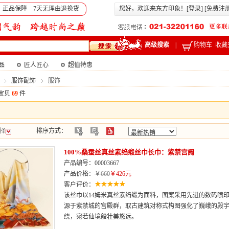
 正品保障 7天无理由退换货
您好，欢迎来东方印象！[
登录
] [
免费注
高级搜索
|
购物车
收藏
产品
匠人匠心
超值特惠
服饰配饰
服饰
宝贝
69
件
择
排序方式：
100%桑蚕丝真丝素绉缎丝巾长巾：紫禁宫阙
产品编号：00003667
产品价格：
￥660
￥426元
客户评价：
该丝巾以14姆米真丝素绉缎为面料，图案采用先进的数码喷
源于紫禁城的宫殿群，取古建筑对称式构图强化了巍峨的殿
绕，宛若仙境般壮美悠远。