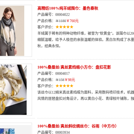
高精纺100%纯羊绒围巾：墨色春秋
产品编号：00004022
产品价格：
￥1180
￥760元
客户评价：
羊绒属于稀有的特种动物纤维，被誉为“软黄金”。该围巾以2
细腻温暖，给予人极佳的亲肤温暖的体验。黑白灰构成了水
秋，经典永恒。
100%桑蚕丝/真丝素绉缎小方巾：盘扣花影
产品编号：00004017
产品价格：
￥158
￥98元
客户评价：
该丝巾以12姆米真丝素绉缎为面料，采用数码喷印技术，机
风情的琵琶盘扣对角设计，再以黄白小花、青绿枝叶铺陈，
100%桑蚕丝/真丝斜纹绸丝巾：谷雨（中方巾）
产品编号：00003934