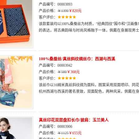
产品编号：00003893
产品价格：
￥1390
￥820元
客户评价：
该款套装均以100%桑蚕丝为材质，“经典回纹”围巾和“汉画
的表达，将古典韵味与时尚风格融于一体，佩戴在身展现男
100%桑蚕丝/真丝斜纹绸丝巾：西湖与西溪
产品编号：00003942
产品价格：
￥580
￥368元
客户评价：
该丝巾以16姆米真丝斜纹绸为面料，图案采用双面喷印、同
杭州西湖与西溪的著名景致，双面配色，两种风采，佩戴在
真丝印花双层盘扣长巾/披肩：玉兰美人
产品编号：00003906
产品价格：
￥1125
￥655元