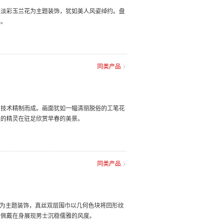
以淡彩玉兰花为主题装饰，犹如美人风姿绰约。盘
采。
同类产品
印技术精制而成。画面犹如一幅清丽脱俗的工笔花
然的精灵在驻足欣赏早春的美景。
同类产品
纹为主题装饰，真丝双层围巾以几何色块将回形纹
，佩戴在身展现男士沉稳儒雅的风度。