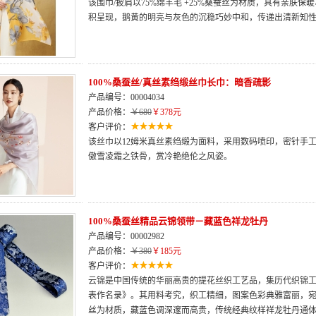
该围巾/披肩以75%绵羊毛 +25%桑蚕丝为材质，具有亲肤
积呈现，鹅黄的明亮与灰色的沉稳巧妙中和，传递出清新知
100%桑蚕丝/真丝素绉缎丝巾长巾：暗香疏影
产品编号：00004034
产品价格：
￥680
￥378元
客户评价：
该丝巾以12姆米真丝素绉缎为面料，采用数码喷印，密针手
傲雪凌霜之铁骨，赏冷艳绝伦之风姿。
100%桑蚕丝精品云锦领带－藏蓝色祥龙牡丹
产品编号：00002982
产品价格：
￥380
￥185元
客户评价：
云锦是中国传统的华丽高贵的提花丝织工艺品，集历代织锦
表作名录》。其用料考究，织工精细，图案色彩典雅富丽，宛
丝为材质，藏蓝色调深邃而高贵，传统经典纹样祥龙牡丹通