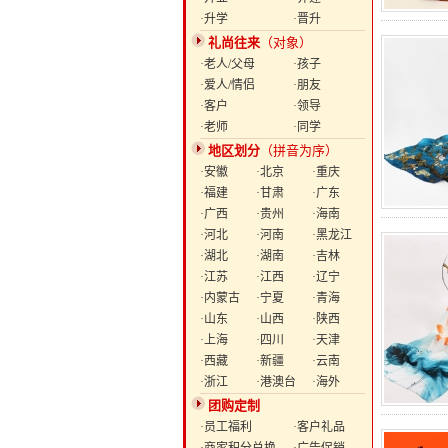
·升学
·晋升
礼尚往来
（对象）
·老人/父母
·孩子
·爱人/情侣
·朋友
·客户
·领导
·老师
·同学
地区划分
（拼音为序）
·安徽
·北京
·重庆
·福建
·甘肃
·广东
·广西
·贵州
·海南
·河北
·河南
·黑龙江
·湖北
·湖南
·吉林
·江苏
·江西
·辽宁
·内蒙古
·宁夏
·青海
·山东
·山西
·陕西
·上海
·四川
·天津
·西藏
·新疆
·云南
·浙江
·港澳台
·海外
团购定制
·员工福利
·客户礼品