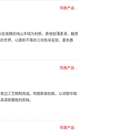
同类产品
00支高精纺纯山羊绒为材质，质地轻薄柔滑，触感
墨的世界，以面积不等的几何色块呈现，墨色春
同类产品
器卷边工艺精制而成。构图新颖别致，以浓郁中国
独具清丽雅致的韵味。
同类产品