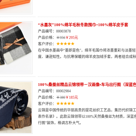
“水墨灰”100%绵羊毛秋冬款围巾+100%绵羊皮手套
产品编号：00003878
产品价格：
￥956
￥295元
客户评价：
在中国水墨画中“墨即是色”，绵羊毛围巾将浓墨重彩与淡墨
度、谦逊知性。与抗寒保暖的绵羊皮加绒手套，两者组合成
100%桑蚕丝精品云锦领带－汉画像•车马出行图（深蓝
产品编号：00002984
产品价格：
￥380
￥185元
客户评价：
云锦是中国传统的华丽高贵的提花丝织工艺品，集历代织锦
表作名录》。此款云锦领带以100%天然桑蚕丝为材质，深蓝
行图”装饰，格调古朴大气。