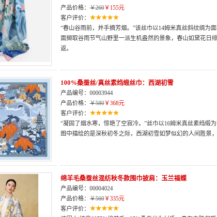
产品价格：
￥260
￥155元
客户评价：
“春山谷雨前，并手摘芳烟。”该丝巾以14姆米真丝斜纹绸为
面撷取谷雨节气山野里一派生机盎然的景象，春山如黛花日
返。
100%桑蚕丝/真丝素绉缎丝巾：西湖初雪
产品编号：00003944
产品价格：
￥580
￥368元
客户评价：
“凝固了烟水寒，惊艳了空寂冷。”丝巾以16姆米真丝素绉缎
图中描绘的是深秋初冬之际，西湖初雪如梦似幻的人间胜景
绵羊毛桑蚕丝混纺秋冬款围巾披肩：玉兰福蝶
产品编号：00004024
产品价格：
￥560
￥335元
客户评价：