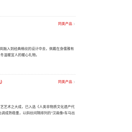
同类产品
轻岚融入到经典格纹的设计中去，佩戴在身儒雅有
秋冬温暖宜人的暖心礼物。
色）
同类产品
工艺艺术之大成，已入选《人类非物质文化遗产代
色调成熟稳重，以斜纹间隔排列的“汉画像•车马出