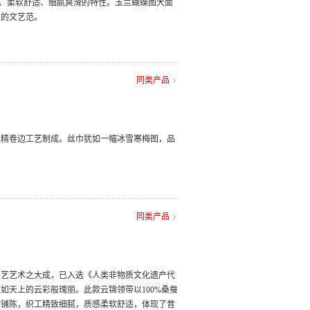
保暖、柔软舒适、细腻爽滑的特性。玉兰蝴蝶图大面
性的文艺范。
同类产品
工精卷边工艺制成。丝巾犹如一幅冰雪寒梅图，品
同类产品
工艺艺术之大成，已入选《人类非物质文化遗产代
如天上的云彩般瑰丽。此款云锦领带以100%桑蚕
体铺陈，织工精致细腻，质感柔软舒适，体现了昔