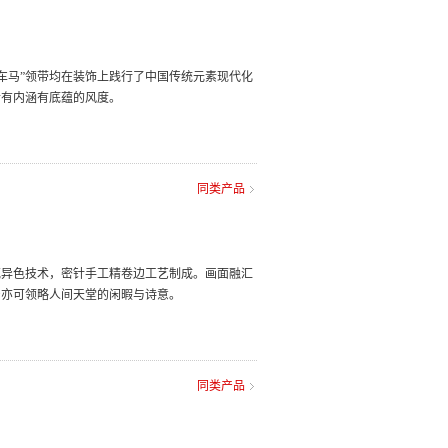
像车马”领带均在装饰上践行了中国传统元素现代化
士有内涵有底蕴的风度。
同类产品
花异色技术，密针手工精卷边工艺制成。画面融汇
身亦可领略人间天堂的闲暇与诗意。
同类产品