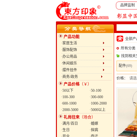
品牌监制
产品功能
全部
·家居生活
所有分类
·服饰配饰
找到相关
·办公用品
·休闲娱乐
配件
(69)
·摆件挂件
·商务/政务
价格：
请选
产品价格
（￥）
·50以下
·50-100
·100-300
·300-600
·600-1000
·1000-2000
·2000-5000
·5000以上
礼尚往来
（场合）
·满月/百日
·婚嫁
·生日
·探病
·开业
·乔迁