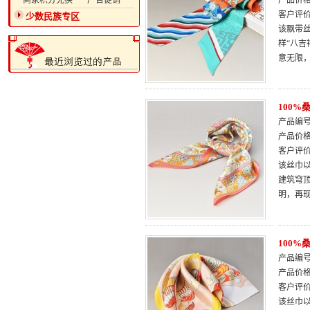
·商家积分兑换
·广告促销
产品价
客户评
少数民族专区
该飘带丝
样“八吉
意无限
100
产品编号：
产品价
客户评
该丝巾
建筑穹
明，再现
100
产品编号：
产品价
客户评
该丝巾以