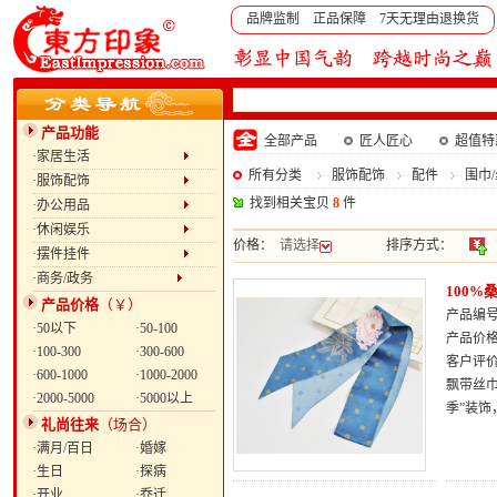
品牌监制 正品保障 7天无理由退换货
产品功能
全部产品
匠人匠心
超值特
·家居生活
所有分类
服饰配饰
配件
围巾
·服饰配饰
找到相关宝贝
8
件
·办公用品
·休闲娱乐
价格：
请选择
排序方式：
·摆件挂件
·商务/政务
100
产品价格
（￥）
产品编号：
·50以下
·50-100
产品价
·100-300
·300-600
客户评
·600-1000
·1000-2000
飘带丝巾
·2000-5000
·5000以上
季”装饰
礼尚往来
（场合）
·满月/百日
·婚嫁
·生日
·探病
·开业
·乔迁