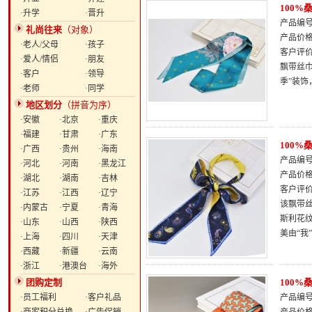
100
·升学
·晋升
产品编号：
礼尚往来
（对象）
产品价
·老人/父母
·孩子
客户评
·爱人/情侣
·朋友
飘带丝巾
·客户
·领导
季”装
·老师
·同学
地区划分
（拼音为序）
·安徽
·北京
·重庆
·福建
·甘肃
·广东
100
·广西
·贵州
·海南
产品编号：
·河北
·河南
·黑龙江
产品价
·湖北
·湖南
·吉林
客户评
·江苏
·江西
·辽宁
该飘带
·内蒙古
·宁夏
·青海
斯利花
·山东
·山西
·陕西
美由“我
·上海
·四川
·天津
·西藏
·新疆
·云南
·浙江
·港澳台
·海外
团购定制
100
·员工福利
·客户礼品
产品编号：