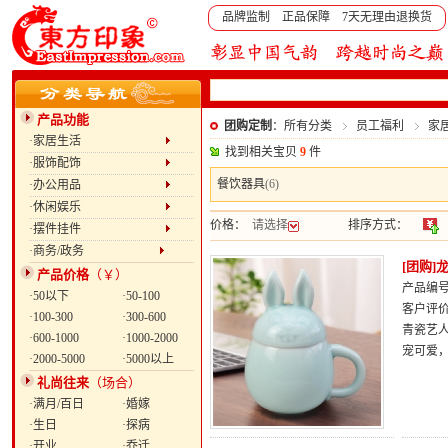
品牌监制 正品保障 7天无理由退换货
产品功能
团购定制
：所有分类
员工福利
家
·家居生活
找到相关宝贝
9
件
·服饰配饰
餐饮器具
(6)
·办公用品
·休闲娱乐
价格：
请选择
排序方式：
·摆件挂件
·商务/政务
[团购
产品价格
（￥）
产品编号：
·50以下
·50-100
客户评
·100-300
·300-600
青瓷艺
·600-1000
·1000-2000
宠可爱
·2000-5000
·5000以上
礼尚往来
（场合）
·满月/百日
·婚嫁
·生日
·探病
·开业
·乔迁