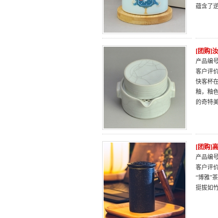
蕴含了
[团购]
产品编号：
客户评
快客杯
釉，釉
的奇特
[团购
产品编号：
客户评
“博雅
挺拔如