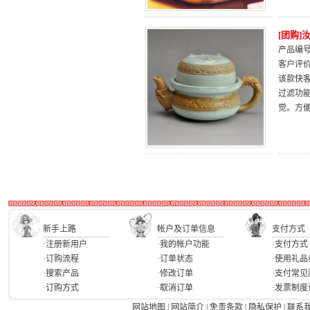
[团购
产品编号：
客户评
该款快
过滤功
觉。方
新手上路
帐户及订单信息
支付方式
·注册新用户
·我的帐户功能
·支付方式
·订购流程
·订单状态
·使用礼品
·搜索产品
·修改订单
·支付常见
·订购方式
·取消订单
·发票制度
网站地图
|
网站简介
|
免责条款
|
隐私保护
|
联系