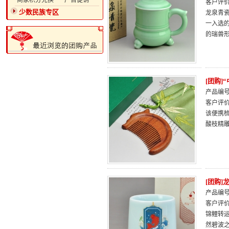
·商家积分兑换
·广告促销
客户评
少数民族专区
龙泉青瓷
一入选
的瑞兽
[团购]
产品编号：
客户评
该便携
酸枝精
[团购]
产品编号：
客户评
锦鲤转
然碧波之