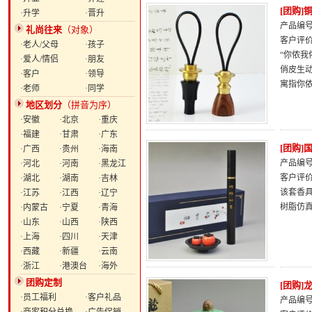
[团购
·升学
·晋升
产品编号：
礼尚往来
（对象）
客户评
·老人/父母
·孩子
“你侬
·爱人/情侣
·朋友
俏皮生动
·客户
·领导
寓指你
·老师
·同学
地区划分
（拼音为序）
·安徽
·北京
·重庆
·福建
·甘肃
·广东
[团购
·广西
·贵州
·海南
产品编号：
·河北
·河南
·黑龙江
客户评
·湖北
·湖南
·吉林
该套香
·江苏
·江西
·辽宁
树脂仿
·内蒙古
·宁夏
·青海
·山东
·山西
·陕西
·上海
·四川
·天津
·西藏
·新疆
·云南
·浙江
·港澳台
·海外
团购定制
[团购
·员工福利
·客户礼品
产品编号：